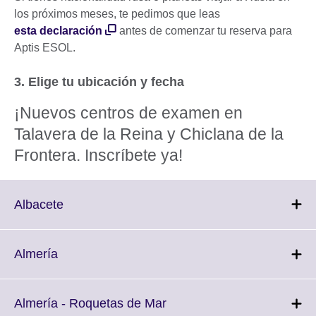
los próximos meses, te pedimos que leas
esta declaración
antes de comenzar tu reserva para
Aptis ESOL.
3. Elige tu ubicación y fecha
¡Nuevos centros de examen en
Talavera de la Reina y Chiclana de la
Frontera. Inscríbete ya!
Click
Albacete
to
expand.
More
Click
Almería
information
to
available.
expand.
More
Click
Almería - Roquetas de Mar