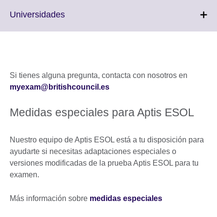
available.
expand.
More
Click
Universidades
information
to
available.
expand.
More
information
available.
Si tienes alguna pregunta, contacta con nosotros en
myexam@britishcouncil.es
Medidas especiales para Aptis ESOL
Nuestro equipo de Aptis ESOL está a tu disposición para
ayudarte si necesitas adaptaciones especiales o
versiones modificadas de la prueba Aptis ESOL para tu
examen.
Más información sobre
medidas especiales