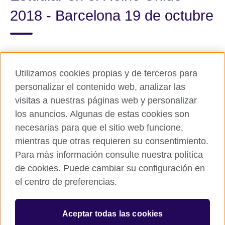
2018 - Barcelona 19 de octubre
Utilizamos cookies propias y de terceros para
Share this
personalizar el contenido web, analizar las
visitas a nuestras páginas web y personalizar
los anuncios. Algunas de estas cookies son
necesarias para que el sitio web funcione,
mientras que otras requieren su consentimiento.
Para más información consulte nuestra política
de cookies. Puede cambiar su configuración en
el centro de preferencias.
© 2026 British Council
The United Kingdom’s international organisation for cultural
relations and educational opportunities. A registered charity in
Aceptar todas las cookies
the UK: 209131 (England and Wales) SC037733
(Scotland). Registered in Spain as “Delegación en España de la