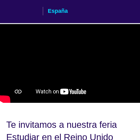
Skip
España
to
main
content
Study UK: Discover You
Te invitamos a nuestra feria
Estudiar en el Reino Unido