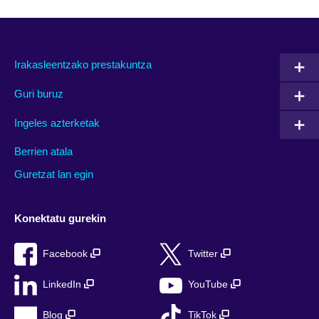
Irakasleentzako prestakuntza
Guri buruz
Ingeles azterketak
Berrien atala
Guretzat lan egin
Konektatu gurekin
Facebook
Twitter
LinkedIn
YouTube
Blog
TikTok