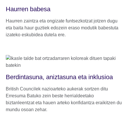
Haurren babesa
Haurren zaintza eta ongizate funtsezkotzat jotzen dugu
eta baita haur guztiek edozein eraso modutik babestuta
izateko eskubidea dutela ere.
Berdintasuna, aniztasuna eta inklusioa
British Councilek nazioarteko aukerak sortzen ditu
Erresuma Batuko zein beste herrialdeetako
biztanleentzat eta hauen arteko konfidantza eraikitzen du
mundu osoan zehar.