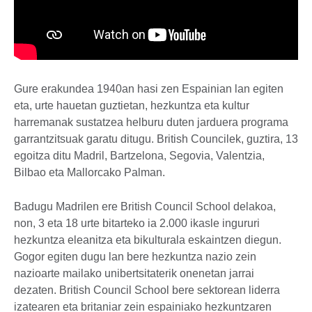
Gure erakundea 1940an hasi zen Espainian lan egiten
eta, urte hauetan guztietan, hezkuntza eta kultur
harremanak sustatzea helburu duten jarduera programa
garrantzitsuak garatu ditugu. British Councilek, guztira, 13
egoitza ditu Madril, Bartzelona, Segovia, Valentzia,
Bilbao eta Mallorcako Palman.
Badugu Madrilen ere British Council School delakoa,
non, 3 eta 18 urte bitarteko ia 2.000 ikasle ingururi
hezkuntza eleanitza eta bikulturala eskaintzen diegun.
Gogor egiten dugu lan bere hezkuntza nazio zein
nazioarte mailako unibertsitaterik onenetan jarrai
dezaten. British Council School bere sektorean liderra
izatearen eta britaniar zein espainiako hezkuntzaren