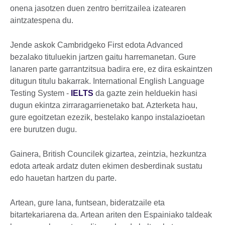
onena jasotzen duen zentro berritzailea izatearen
aintzatespena du.
Jende askok Cambridgeko First edota Advanced
bezalako tituluekin jartzen gaitu harremanetan. Gure
lanaren parte garrantzitsua badira ere, ez dira eskaintzen
ditugun titulu bakarrak. International English Language
Testing System -
IELTS
da gazte zein helduekin hasi
dugun ekintza zirraragarrienetako bat. Azterketa hau,
gure egoitzetan ezezik, bestelako kanpo instalazioetan
ere burutzen dugu.
Gainera, British Councilek gizartea, zeintzia, hezkuntza
edota arteak ardatz duten ekimen desberdinak sustatu
edo hauetan hartzen du parte.
Artean, gure lana, funtsean, bideratzaile eta
bitartekariarena da. Artean ariten den Espainiako taldeak