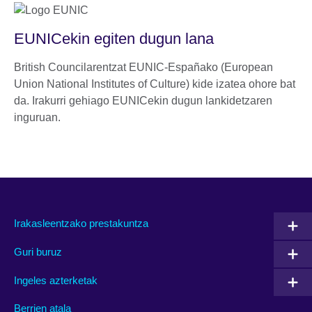
EUNICekin egiten dugun lana
British Councilarentzat EUNIC-Españako (European
Union National Institutes of Culture) kide izatea ohore bat
da. Irakurri gehiago EUNICekin dugun lankidetzaren
inguruan.
Irakasleentzako prestakuntza
Guri buruz
Ingeles azterketak
Berrien atala