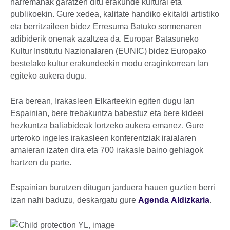
harremanak garatzen ditu erakunde kultural eta
publikoekin. Gure xedea, kalitate handiko ekitaldi artistiko
eta berritzaileen bidez Erresuma Batuko sormenaren
adibiderik onenak azaltzea da. Europar Batasuneko
Kultur Institutu Nazionalaren (EUNIC) bidez Europako
bestelako kultur erakundeekin modu eraginkorrean lan
egiteko aukera dugu.
Era berean, Irakasleen Elkarteekin egiten dugu lan
Espainian, bere trebakuntza babestuz eta bere kideei
hezkuntza baliabideak lortzeko aukera emanez. Gure
urteroko ingeles irakasleen konferentziak iraialaren
amaieran izaten dira eta 700 irakasle baino gehiagok
hartzen du parte.
Espainian burutzen ditugun jarduera hauen guztien berri
izan nahi baduzu, deskargatu gure
Agenda Aldizkaria
.