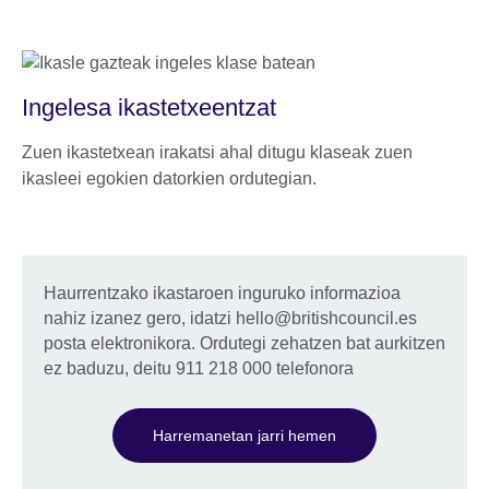
Ingelesa ikastetxeentzat
Zuen ikastetxean irakatsi ahal ditugu klaseak zuen
ikasleei egokien datorkien ordutegian.
Haurrentzako ikastaroen inguruko informazioa
nahiz izanez gero, idatzi hello@britishcouncil.es
posta elektronikora. Ordutegi zehatzen bat aurkitzen
ez baduzu, deitu 911 218 000 telefonora
Harremanetan jarri hemen