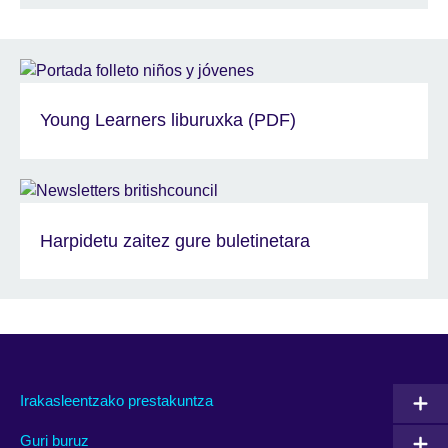
Young Learners liburuxka (PDF)
Harpidetu zaitez gure buletinetara
Irakasleentzako prestakuntza
Guri buruz