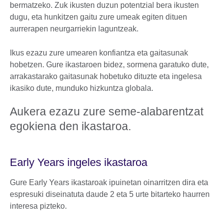
bermatzeko. Zuk ikusten duzun potentzial bera ikusten
dugu, eta hunkitzen gaitu zure umeak egiten dituen
aurrerapen neurgarriekin laguntzeak.
Ikus ezazu zure umearen konfiantza eta gaitasunak
hobetzen. Gure ikastaroen bidez, sormena garatuko dute,
arrakastarako gaitasunak hobetuko dituzte eta ingelesa
ikasiko dute, munduko hizkuntza globala.
Aukera ezazu zure seme-alabarentzat
egokiena den ikastaroa.
Early Years ingeles ikastaroa
Gure Early Years ikastaroak ipuinetan oinarritzen dira eta
espresuki diseinatuta daude 2 eta 5 urte bitarteko haurren
interesa pizteko.