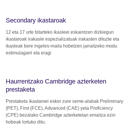
Secondary ikastaroak
12 eta 17 urte bitarteko ikasleei eskaintzen dizkiegun
ikastaroak irakasle espezializatuak irakasten dituzte eta
ikasleak bere ingeles-maila hobetzen jarraitzeko modu
estimulagarri eta eragi
Haurrentzako Cambridge azterketen
prestaketa
Prestaketa ikastaroei esker zure seme-alabak Preliminary
(PET), First (FCE), Advanced (CAE) yeta Proficiency
(CPE) bezalako Cambridge azterketetan emaitza ezin
hobeak lortuko ditu.