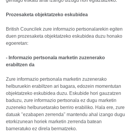
gehiago eskatu ahal izango dizugu hori egiaztatzeko.
Prozesaketa objektatzeko eskubidea
British Councilek zure informazio pertsonalarekin egiten
duen prozesaketa objektatzeko eskubidea duzu honako
egoeretan:
- Informazio pertsonala marketin zuzenerako
erabiltzen da
Zure informazio pertsonala marketin zuzenerako
helburuekin erabiltzen ari bagara, edozein momentutan
objektatzeko eskubidea duzu. Eskubide hori gauzatzen
baduzu, zure informazio pertsonala ez dugu marketin
zuzeneko helburuetarako berriro erabiliko. Hala ere, zure
datuak "ezabapen zerrenda" mantendu ahal izango dugu
etorkizunean horiek marketin zerrenda batean
barneratuko ez direla bermatzeko.