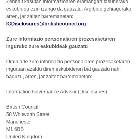
Zenbait kasutan informazioaren eramangarritasunerako
eskubidea ezin izango da gauzatu. Argibide gehiagorako,
arren, jar zaitez harremanetan:
IGDisclosures@britishcouncil.org
Zure informazio pertsonalaren prozesaketaren
inguruko zure eskubideak gauzatu
Orain arte zure informazio pertsonalaren prozesaketaren
inguruan azaldu diren eskubideren bat gauzatu nahi
baduzu, arren, jar zaitez harremanetan:
Information Governance Advisor (Disclosures)
British Council
58 Whitworth Street
Manchester
M1 6BB
United Kingdom