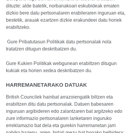
dituzte: alde batetik, norbanakoari eskubideak ematen
dizkio bere datu pertsonalaren erabileraren inguruan eta,
bestetik, arauak ezartzen dizkie erakundeei datu horiek
erabiltzeko.
Gure Pribatutasun Politikak datu pertsonalak nola
tratatzen ditugun deskribatzen du.
Gure Kukien Politikak webgunean erabiltzen ditugun
kukiak eta horien xedea deskribatzen du.
HARREMANETARAKO DATUAK
British Councilek hainbat arrazoiengatik biltzen eta
erabiltzen ditu datu pertsonalak. Datuen babesaren
inguruan argibideren edo zalantzaren bat argitzeko edo
zure informazio pertsonalaren lanketaren inguruko
erreklamazio bat dela eta gurekin harremanetan jarri
nahiko bazenu, arren, bidali mezu bat honako helbidera: