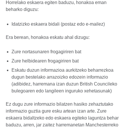
Horrelako eskaera egiten baduzu, honakoa eman
beharko diguzu:
Idatzizko eskaera bidali (postaz edo e-mailez)
Era berean, honakoa eskatu ahal dizugu:
Zure nortasunaren frogagiriren bat
Zure helbidearen frogagiriren bat
Eskatu duzun informazioa aurkitzeko beharrezkoa
dugun bestelako arrazoizko edozein informazio
(adibidez, harremana izan duzun British Councileko
bulegoaren edo langileen inguruko xehetasunak)
Ez dugu zure informazio bilatzen hasiko zehaztutako
informazio guztia gure esku artean izan arte. Zure
eskaera bidaltzeko edo eskaera egiteko laguntza behar
baduzu, arren, jar zaitez harremanetan Manchesterreko