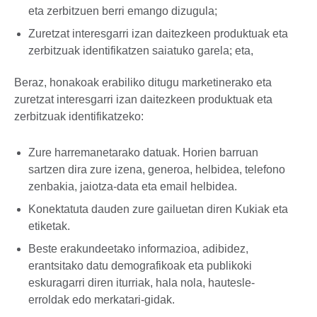
eta zerbitzuen berri emango dizugula;
Zuretzat interesgarri izan daitezkeen produktuak eta
zerbitzuak identifikatzen saiatuko garela; eta,
Beraz, honakoak erabiliko ditugu marketinerako eta
zuretzat interesgarri izan daitezkeen produktuak eta
zerbitzuak identifikatzeko:
Zure harremanetarako datuak. Horien barruan
sartzen dira zure izena, generoa, helbidea, telefono
zenbakia, jaiotza-data eta email helbidea.
Konektatuta dauden zure gailuetan diren Kukiak eta
etiketak.
Beste erakundeetako informazioa, adibidez,
erantsitako datu demografikoak eta publikoki
eskuragarri diren iturriak, hala nola, hautesle-
erroldak edo merkatari-gidak.