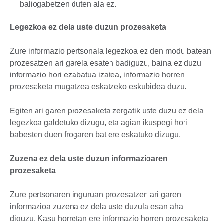
baliogabetzen duten ala ez.
Legezkoa ez dela uste duzun prozesaketa
Zure informazio pertsonala legezkoa ez den modu batean
prozesatzen ari garela esaten badiguzu, baina ez duzu
informazio hori ezabatua izatea, informazio horren
prozesaketa mugatzea eskatzeko eskubidea duzu.
Egiten ari garen prozesaketa zergatik uste duzu ez dela
legezkoa galdetuko dizugu, eta agian ikuspegi hori
babesten duen frogaren bat ere eskatuko dizugu.
Zuzena ez dela uste duzun informazioaren
prozesaketa
Zure pertsonaren inguruan prozesatzen ari garen
informazioa zuzena ez dela uste duzula esan ahal
diguzu. Kasu horretan ere informazio horren prozesaketa