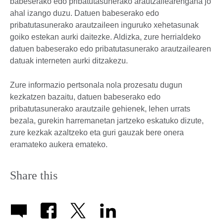
babeserako edo pribatutasunerako arautzailearengana jo
ahal izango duzu. Datuen babeserako edo
pribatutasunerako arautzaileen inguruko xehetasunak
goiko estekan aurki daitezke. Aldizka, zure herrialdeko
datuen babeserako edo pribatutasunerako arautzailearen
datuak interneten aurki ditzakezu.
Zure informazio pertsonala nola prozesatu dugun
kezkatzen bazaitu, datuen babeserako edo
pribatutasunerako arautzaile gehienek, lehen urrats
bezala, gurekin harremanetan jartzeko eskatuko dizute,
zure kezkak azaltzeko eta guri gauzak bere onera
eramateko aukera emateko.
Share this