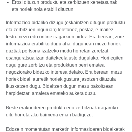
Erosi dituzun produktu eta zerbitzuen xehetasunak
eta horiek nola erabili dituzun.
Informazioa bidaliko dizugu (eskaintzen ditugun produktu
eta zerbitzuen inguruan) telefonoz, postaz, e-mailez,
testu-mezu edo online iragarkien bidez. Era berean, zure
informazioa erabiliko dugu ahal dugunean mezu horiek
guztiak pertsonalizatzeko modu horretan zuretzat
esanguratsua izan daitekeela uste dugulako. Hori egiten
dugu gure zerbitzu eta produktuen berri ematea
negoziorako bidezko interesa delako. Era berean, mezu
horiek bidali aurretik horiek gustura jasotzen dituzula
ikuskatzen dugu. Bidaltzen dugun mezu bakoitzean,
harpidetzari amaiera emateko aukera duzu.
Beste erakunderen produktu edo zerbitzuak iragarriko
ditu horretarako baimena eman badiguzu.
Edozein momentutan marketin informazioaren bidalketak