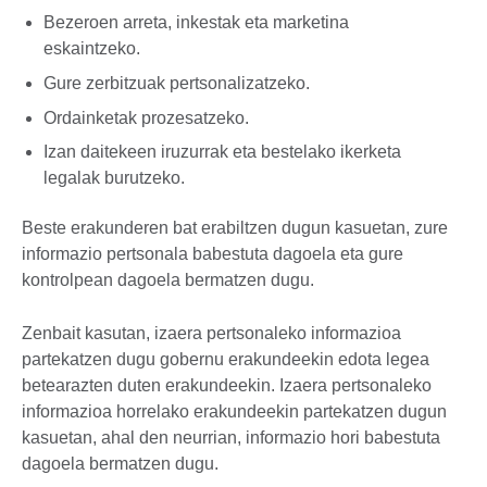
Bezeroen arreta, inkestak eta marketina
eskaintzeko.
Gure zerbitzuak pertsonalizatzeko.
Ordainketak prozesatzeko.
Izan daitekeen iruzurrak eta bestelako ikerketa
legalak burutzeko.
Beste erakunderen bat erabiltzen dugun kasuetan, zure
informazio pertsonala babestuta dagoela eta gure
kontrolpean dagoela bermatzen dugu.
Zenbait kasutan, izaera pertsonaleko informazioa
partekatzen dugu gobernu erakundeekin edota legea
betearazten duten erakundeekin. Izaera pertsonaleko
informazioa horrelako erakundeekin partekatzen dugun
kasuetan, ahal den neurrian, informazio hori babestuta
dagoela bermatzen dugu.