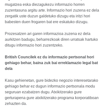
mugatzea eska diezagukezu informazio horren
zuzentasuna argitu arte. Informazio hori zuzena ez dela
zergatik uste duzun galdetuko dizugu eta iritzi hori
babesten duen frogaren bat ere eskatuko dizugu.
Prozesatzen ari garen informazioa zuzena ez dela
aurkitzen badugu, beharrezkoak diren urratsak hartuko
ditugu informazio hori zuzentzeko.
British Councilek ez du informazio pertsonal hori
gehiago behar, baina zuk bai erreklamazio legal bat
dela
Kasu gehienetan, gure bidezko negozio interesetarako
gehiago behar ez dugun informazio pertsonala modu
seguruan ezabatzen dugu. Atxikitzerako gure
gerturapena gure atxikitzerako programa korporatiboan
zehazten da.