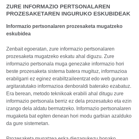
ZURE INFORMAZIO PERTSONALAREN
PROZESAKETAREN INGURUKO ESKUBIDEAK
Informazio pertsonalaren prozesaketa mugatzeko
eskubidea
Zenbait egoeratan, zure informazio pertsonalaren
prozesaketa mugatzeko eskatu ahal diguzu. Zure
informazio pertsonala muga genezake informazio hori
beste prozesaketa sistema batera mugituz, informazioa
erabilgarri ez eginez erabiltzaileentzat edo web gunean
argitaratutako informazioa denboraldi baterako ezabatuz.
Era berean, metodo teknikoak erabili ahal ditugu zure
informazio pertsonala berriz ez dela prozesatuko eta ezin
izango dela aldatu bermatzeko. Informazio pertsonalaren
mugaketa bat egiten denean hori modu garbian azalduko
da gure sistemetan.
Prozesaketa mugatzea eska diezagukezu honako