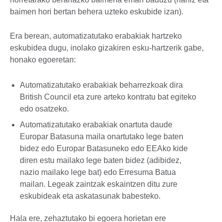
baimen hori bertan behera uzteko eskubide izan).
Era berean, automatizatutako erabakiak hartzeko
eskubidea dugu, inolako gizakiren esku-hartzerik gabe,
honako egoeretan:
Automatizatutako erabakiak beharrezkoak dira
British Council eta zure arteko kontratu bat egiteko
edo osatzeko.
Automatizatutako erabakiak onartuta daude
Europar Batasuna maila onartutako lege baten
bidez edo Europar Batasuneko edo EEAko kide
diren estu mailako lege baten bidez (adibidez,
nazio mailako lege bat) edo Erresuma Batua
mailan. Legeak zaintzak eskaintzen ditu zure
eskubideak eta askatasunak babesteko.
Hala ere, zehaztutako bi egoera horietan ere