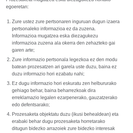
egoeretan:
Zure ustez zure pertsonaren inguruan dugun izaera
pertsonaleko informazioa ez da zuzena.
Informazioa mugatzea eska diezagukezu
informazioa zuzena ala okerra den zehazteko gai
garen arte;
Zure informazio pertsonala legezkoa ez den modu
batean prozesatzen ari garela uste duzu, baina ez
duzu informazio hori ezabatu nahi;
Ez dugu informazio hori eskuratu zen helbururako
gehiago behar, baina beharrezkoak dira
erreklamazio legalen ezarpenerako, gauzatzerako
edo defentsarako;
Prozesaketa objektatu duzu (ikusi behealdean) eta
erabaki behar dugu prozesaketa horretarako
ditugun bidezko arrazoiek zure bidezko interesak