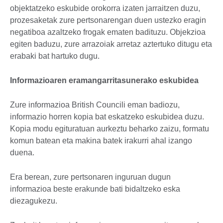
objektatzeko eskubide orokorra izaten jarraitzen duzu,
prozesaketak zure pertsonarengan duen ustezko eragin
negatiboa azaltzeko frogak ematen badituzu. Objekzioa
egiten baduzu, zure arrazoiak arretaz aztertuko ditugu eta
erabaki bat hartuko dugu.
Informazioaren eramangarritasunerako eskubidea
Zure informazioa British Councili eman badiozu,
informazio horren kopia bat eskatzeko eskubidea duzu.
Kopia modu egituratuan aurkeztu beharko zaizu, formatu
komun batean eta makina batek irakurri ahal izango
duena.
Era berean, zure pertsonaren inguruan dugun
informazioa beste erakunde bati bidaltzeko eska
diezagukezu.