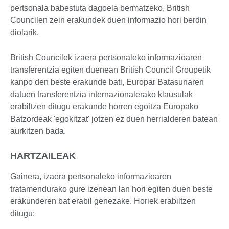
pertsonala babestuta dagoela bermatzeko, British
Councilen zein erakundek duen informazio hori berdin
diolarik.
British Councilek izaera pertsonaleko informazioaren
transferentzia egiten duenean British Council Groupetik
kanpo den beste erakunde bati, Europar Batasunaren
datuen transferentzia internazionalerako klausulak
erabiltzen ditugu erakunde horren egoitza Europako
Batzordeak 'egokitzat' jotzen ez duen herrialderen batean
aurkitzen bada.
HARTZAILEAK
Gainera, izaera pertsonaleko informazioaren
tratamendurako gure izenean lan hori egiten duen beste
erakunderen bat erabil genezake. Horiek erabiltzen
ditugu: