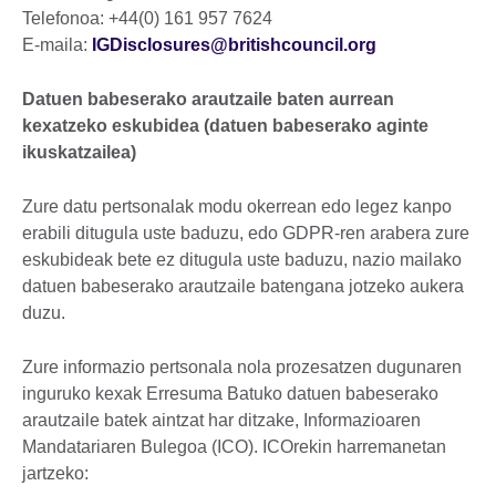
Telefonoa: +44(0) 161 957 7624
E-maila:
IGDisclosures@britishcouncil.org
Datuen babeserako arautzaile baten aurrean
kexatzeko eskubidea (datuen babeserako aginte
ikuskatzailea)
Zure datu pertsonalak modu okerrean edo legez kanpo
erabili ditugula uste baduzu, edo GDPR-ren arabera zure
eskubideak bete ez ditugula uste baduzu, nazio mailako
datuen babeserako arautzaile batengana jotzeko aukera
duzu.
Zure informazio pertsonala nola prozesatzen dugunaren
inguruko kexak Erresuma Batuko datuen babeserako
arautzaile batek aintzat har ditzake, Informazioaren
Mandatariaren Bulegoa (ICO). ICOrekin harremanetan
jartzeko: