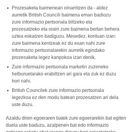
Prozesaketa baimenean oinarritzen da - aldez
aurretik British Councili baimena eman badiozu
zure informazio pertsonala biltzeko eta
prozesatzeko eta orain zure baimena bertan behera
uztea eskatzen badiguzu. Mesedez, kontuan izan:
zure baimena kentzeak ez du esan nahi zure
informazio pertsonalarekin aurretik egindako
prozesaketa legez kanpokoa izan denik.
Zure informazio pertsonala marketin zuzeneko
helburuetarako erabiltzen ari gara eta zuk ez duzu
hori nahi.
British Councilek zure informazio pertsonala
legezkoa ez den modu batean prozesatzen ari dela
uste duzu.
Azaldu diren egoeraren batek zure egoerarekin bat egiten
duela uste baduzu, azalpenen bat edo informazio