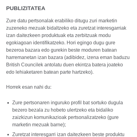
PUBLIZITATEA
Zure datu pertsonalak erabiliko ditugu zuri marketin
zuzeneko mezuak bidaltzeko eta zuretzat interesgarriak
izan daitezkeen produktuak eta zerbitzuak modu
egokiagoan identifikatzeko. Hori egingo dugu gure
bezeroa bazara edo gurekin beste moduren batean
harremanetan izan bazara (adibidez, izena eman baduzu
British Councilek antolatu duen ekintza batera joateko
edo lehiaketaren batean parte hartzeko).
Horrek esan nahi du:
Zure pertsonaren inguruko profil bat sortuko dugula
bezero bezala zu hobeto ulertzeko eta bidaliko
zaizkizun komunikazioak pertsonalizatzeko (gure
marketin mezuak barne);
Zuretzat interesgarri izan daitezkeen beste produktu