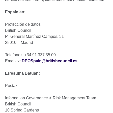
Espainian:
Protección de datos
British Council
Pº General Martínez Campos, 31
28010 – Madrid
Telefonoz: +34 91 337 35 00
Emailez:
DPOSpain@britishcouncil.es
Erresuma Batuan:
Postaz:
Information Governance & Risk Management Team
British Council
10 Spring Gardens