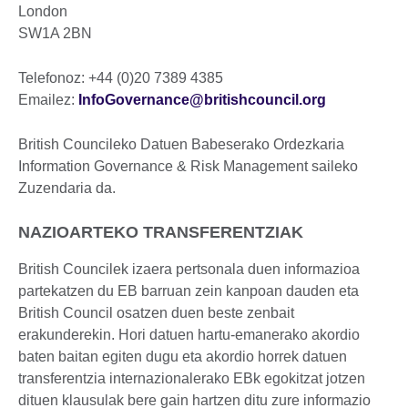
London
SW1A 2BN
Telefonoz: +44 (0)20 7389 4385
Emailez:
InfoGovernance@britishcouncil.org
British Councileko Datuen Babeserako Ordezkaria
Information Governance & Risk Management saileko
Zuzendaria da.
NAZIOARTEKO TRANSFERENTZIAK
British Councilek izaera pertsonala duen informazioa
partekatzen du EB barruan zein kanpoan dauden eta
British Council osatzen duen beste zenbait
erakunderekin. Hori datuen hartu-emanerako akordio
baten baitan egiten dugu eta akordio horrek datuen
transferentzia internazionalerako EBk egokitzat jotzen
dituen klausulak bere gain hartzen ditu zure informazio