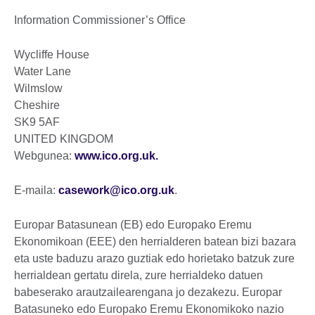
Information Commissioner’s Office
Wycliffe House
Water Lane
Wilmslow
Cheshire
SK9 5AF
UNITED KINGDOM
Webgunea:
www.ico.org.uk.
E-maila:
casework@ico.org.uk
.
Europar Batasunean (EB) edo Europako Eremu
Ekonomikoan (EEE) den herrialderen batean bizi bazara
eta uste baduzu arazo guztiak edo horietako batzuk zure
herrialdean gertatu direla, zure herrialdeko datuen
babeserako arautzailearengana jo dezakezu. Europar
Batasuneko edo Europako Eremu Ekonomikoko nazio