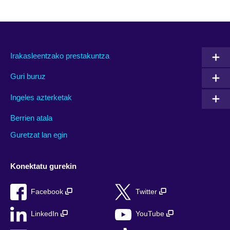
Irakasleentzako prestakuntza
Guri buruz
Ingeles azterketak
Berrien atala
Guretzat lan egin
Konektatu gurekin
Facebook
Twitter
LinkedIn
YouTube