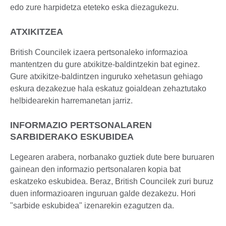
edo zure harpidetza eteteko eska diezagukezu.
ATXIKITZEA
British Councilek izaera pertsonaleko informazioa
mantentzen du gure atxikitze-baldintzekin bat eginez.
Gure atxikitze-baldintzen inguruko xehetasun gehiago
eskura dezakezue hala eskatuz goialdean zehaztutako
helbidearekin harremanetan jarriz.
INFORMAZIO PERTSONALAREN
SARBIDERAKO ESKUBIDEA
Legearen arabera, norbanako guztiek dute bere buruaren
gainean den informazio pertsonalaren kopia bat
eskatzeko eskubidea. Beraz, British Councilek zuri buruz
duen informazioaren inguruan galde dezakezu. Hori
"sarbide eskubidea" izenarekin ezagutzen da.