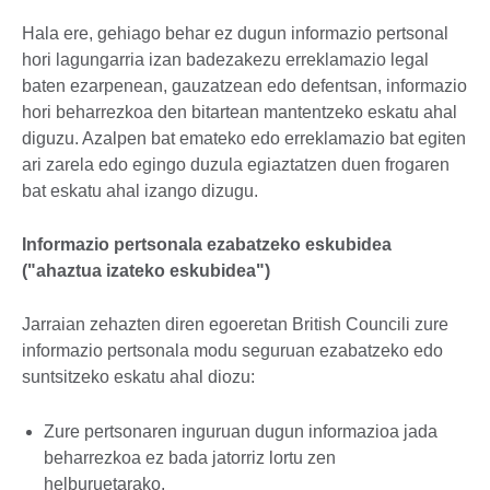
Hala ere, gehiago behar ez dugun informazio pertsonal
hori lagungarria izan badezakezu erreklamazio legal
baten ezarpenean, gauzatzean edo defentsan, informazio
hori beharrezkoa den bitartean mantentzeko eskatu ahal
diguzu. Azalpen bat emateko edo erreklamazio bat egiten
ari zarela edo egingo duzula egiaztatzen duen frogaren
bat eskatu ahal izango dizugu.
Informazio pertsonala ezabatzeko eskubidea
("ahaztua izateko eskubidea")
Jarraian zehazten diren egoeretan British Councili zure
informazio pertsonala modu seguruan ezabatzeko edo
suntsitzeko eskatu ahal diozu:
Zure pertsonaren inguruan dugun informazioa jada
beharrezkoa ez bada jatorriz lortu zen
helburuetarako.