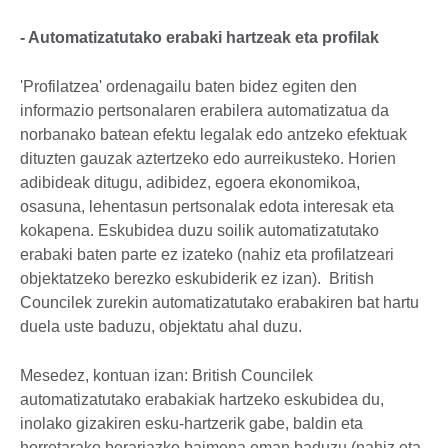
- Automatizatutako erabaki hartzeak eta profilak
'Profilatzea' ordenagailu baten bidez egiten den
informazio pertsonalaren erabilera automatizatua da
norbanako batean efektu legalak edo antzeko efektuak
dituzten gauzak aztertzeko edo aurreikusteko. Horien
adibideak ditugu, adibidez, egoera ekonomikoa,
osasuna, lehentasun pertsonalak edota interesak eta
kokapena. Eskubidea duzu soilik automatizatutako
erabaki baten parte ez izateko (nahiz eta profilatzeari
objektatzeko berezko eskubiderik ez izan). British
Councilek zurekin automatizatutako erabakiren bat hartu
duela uste baduzu, objektatu ahal duzu.
Mesedez, kontuan izan: British Councilek
automatizatutako erabakiak hartzeko eskubidea du,
inolako gizakiren esku-hartzerik gabe, baldin eta
horretarako berariazko baimena eman baduzu (nahiz eta