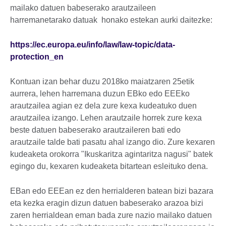
mailako datuen babeserako arautzaileen
harremanetarako datuak honako estekan aurki daitezke:
https://ec.europa.eu/info/law/law-topic/data-
protection_en
Kontuan izan behar duzu 2018ko maiatzaren 25etik
aurrera, lehen harremana duzun EBko edo EEEko
arautzailea agian ez dela zure kexa kudeatuko duen
arautzailea izango. Lehen arautzaile horrek zure kexa
beste datuen babeserako arautzaileren bati edo
arautzaile talde bati pasatu ahal izango dio. Zure kexaren
kudeaketa orokorra "Ikuskaritza agintaritza nagusi" batek
egingo du, kexaren kudeaketa bitartean esleituko dena.
EBan edo EEEan ez den herrialderen batean bizi bazara
eta kezka eragin dizun datuen babeserako arazoa bizi
zaren herrialdean eman bada zure nazio mailako datuen