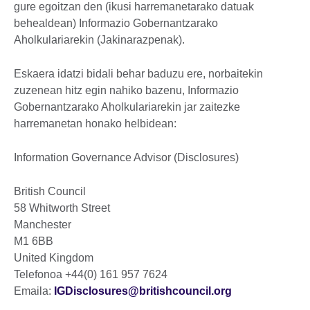
gure egoitzan den (ikusi harremanetarako datuak
behealdean) Informazio Gobernantzarako
Aholkulariarekin (Jakinarazpenak).
Eskaera idatzi bidali behar baduzu ere, norbaitekin
zuzenean hitz egin nahiko bazenu, Informazio
Gobernantzarako Aholkulariarekin jar zaitezke
harremanetan honako helbidean:
Information Governance Advisor (Disclosures)
British Council
58 Whitworth Street
Manchester
M1 6BB
United Kingdom
Telefonoa +44(0) 161 957 7624
Emaila:
IGDisclosures@britishcouncil.org