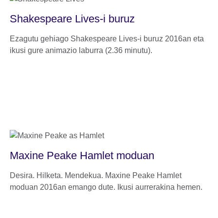
Shakespeare Lives-i buruz
Ezagutu gehiago Shakespeare Lives-i buruz 2016an eta
ikusi gure animazio laburra (2.36 minutu).
Maxine Peake Hamlet moduan
Desira. Hilketa. Mendekua. Maxine Peake Hamlet
moduan 2016an emango dute. Ikusi aurrerakina hemen.