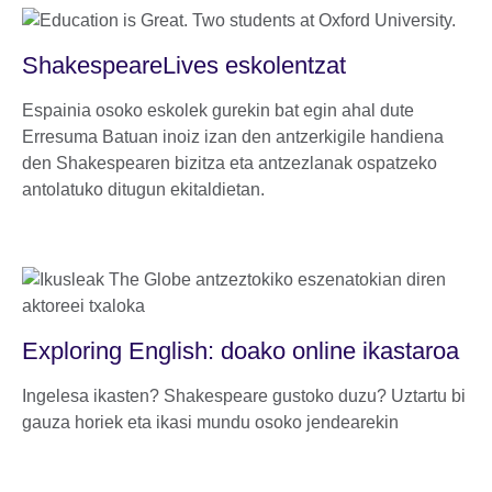
ShakespeareLives eskolentzat
Espainia osoko eskolek gurekin bat egin ahal dute
Erresuma Batuan inoiz izan den antzerkigile handiena
den Shakespearen bizitza eta antzezlanak ospatzeko
antolatuko ditugun ekitaldietan.
Exploring English: doako online ikastaroa
Ingelesa ikasten? Shakespeare gustoko duzu? Uztartu bi
gauza horiek eta ikasi mundu osoko jendearekin