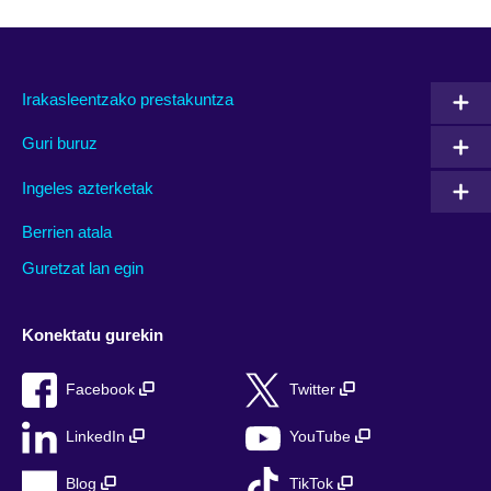
Irakasleentzako prestakuntza
Guri buruz
Ingeles azterketak
Berrien atala
Guretzat lan egin
Konektatu gurekin
Facebook
Twitter
LinkedIn
YouTube
Blog
TikTok