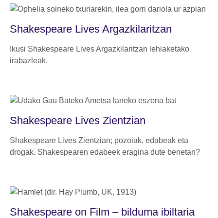
Shakespeare Lives Argazkilaritzan
Ikusi Shakespeare Lives Argazkilaritzan lehiaketako
irabazleak.
Shakespeare Lives Zientzian
Shakespeare Lives Zientzian; pozoiak, edabeak eta
drogak. Shakespearen edabeek eragina dute benetan?
Shakespeare on Film – bilduma ibiltaria