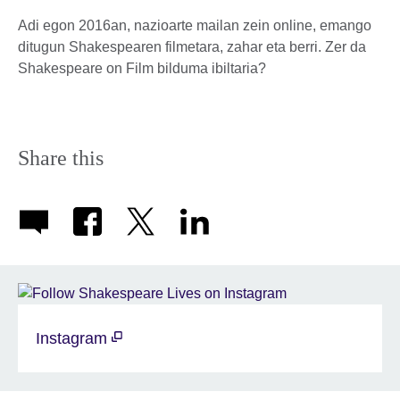
Adi egon 2016an, nazioarte mailan zein online, emango
ditugun Shakespearen filmetara, zahar eta berri. Zer da
Shakespeare on Film bilduma ibiltaria?
Share this
Instagram