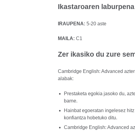
Ikastaroaren laburpena
IRAUPENA:
5-20 aste
MAILA:
C1
Zer ikasiko du zure se
Cambridge English: Advanced azterk
alabak:
Prestaketa egokia jasoko du, azt
barne.
Hainbat egoeratan ingelesez hitz
konfiantza hobetuko ditu.
Cambridge English: Advanced azt