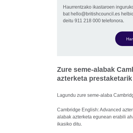
Haurrentzako ikastaroen inguruk
bat hello@britishcouncil.es helbi
deitu 911 218 000 telefonora.
Har
Zure seme-alabak Camb
azterketa prestaketari
Lagundu zure seme-alaba Cambridge
Cambridge English: Advanced azterk
alabak azterketa egunean erabili ah
ikasiko ditu.