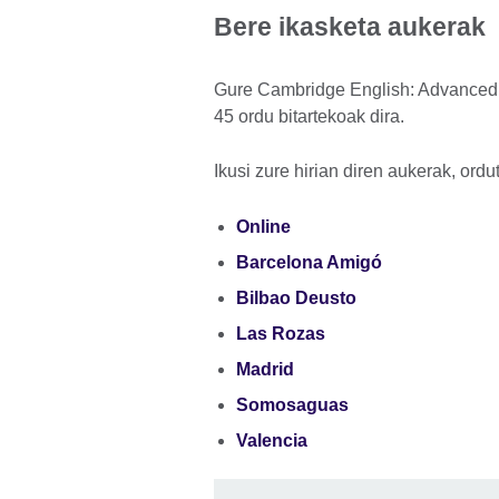
Bere ikasketa aukerak
Gure Cambridge English: Advanced pr
45 ordu bitartekoak dira.
Ikusi zure hirian diren aukerak, ordu
Online
Barcelona Amigó
Bilbao Deusto
Las Rozas
Madrid
Somosaguas
Valencia