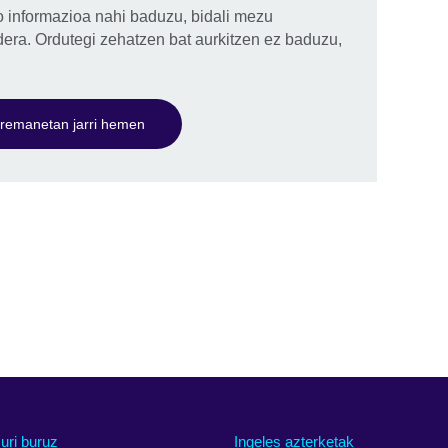
o informazioa nahi baduzu, bidali mezu
dera. Ordutegi zehatzen bat aurkitzen ez baduzu,
remanetan jarri hemen
uri buruz
Ingeles azterketak