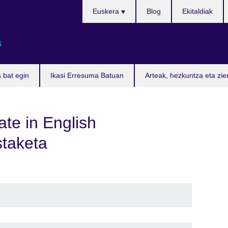
Aukeratu
Euskera
Blog
Ekitaldiak
hizkuntza
a
 bat egin
Ikasi Erresuma Batuan
Arteak, hezkuntza eta zie
ate in English
staketa