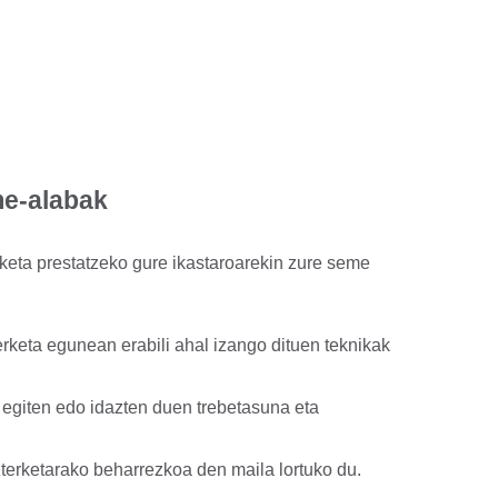
me-alabak
eta prestatzeko gure ikastaroarekin zure seme
erketa egunean erabili ahal izango dituen teknikak
 egiten edo idazten duen trebetasuna eta
erketarako beharrezkoa den maila lortuko du.