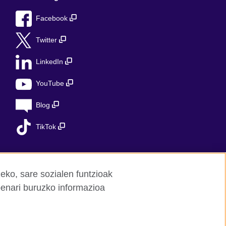
Facebook
Twitter
LinkedIn
YouTube
Blog
TikTok
eko, sare sozialen funtzioak
penari buruzko informazioa
ed charity in the UK: 209131 (England and
 the Ministry of Justice under number