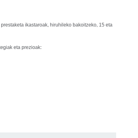
estaketa ikastaroak, hiruhileko bakoitzeko, 15 eta
tegiak eta prezioak: