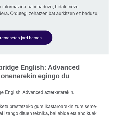
o informazioa nahi baduzu, bidali mezu
dera. Ordutegi zehatzen bat aurkitzen ez baduzu,
remanetan jarri hemen
ridge English: Advanced
k onenarekin egingo du
 English: Advanced azterketarekin.
eta prestatzeko gure ikastaroarekin zure seme-
al izango dituen teknika, baliabide eta aholkuak