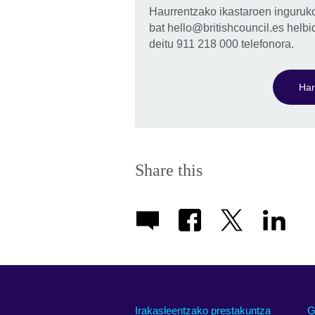
Haurrentzako ikastaroen inguruk
bat hello@britishcouncil.es helbi
deitu 911 218 000 telefonora.
Har
Share this
Irakasleentzako prestakuntza
G