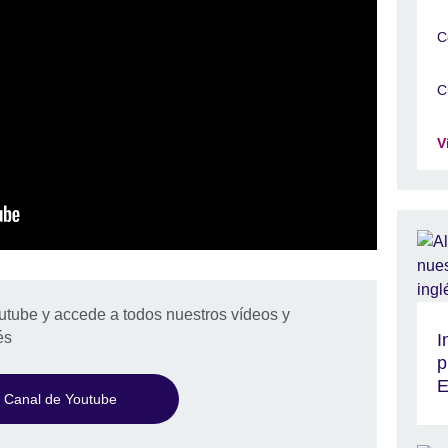
C
C
V
utube y accede a todos nuestros vídeos y
és
I
p
E
Canal de Youtube