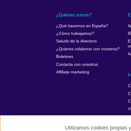
¿Quiénes somos?
E
¿Qué hacemos en España?
A
¿Cómo trabajamos?
I
Saludo de la directora
E
u
¿Quieres colaborar con nosotros?
A
Boletines
Contacta con nosotros
Affiliate marketing
F
C
C
C
V
Utilizamos cookies propias y