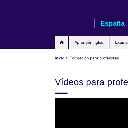
Skip
to
main
España
content
Aprender inglés
Exáme
Inicio
Formación para profesores
Vídeos para profe