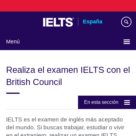
Skip
to
main
España
content
Menú
Selecciona
idioma
Realiza el examen IELTS con el
British Council
En esta sección
IELTS es el examen de inglés más aceptado
del mundo. Si buscas trabajar, estudiar o vivir
en el extranjero, realizar un examen IELTS