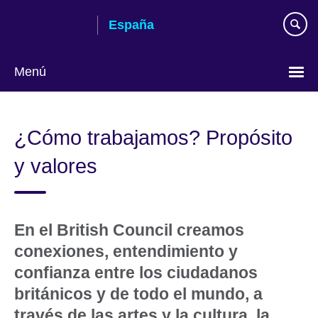
Skip
España
to
main
content
Menú
Selecciona
idioma
¿Cómo trabajamos? Propósito
y valores
En el British Council creamos
conexiones, entendimiento y
confianza entre los ciudadanos
británicos y de todo el mundo, a
través de las artes y la cultura, la