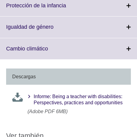
More
Click
Protección de la infancia
information
to
available.
expand.
More
Click
Igualdad de género
information
to
available.
expand.
More
Click
Cambio climático
information
to
available.
expand.
More
information
Descargas
available.
Informe: Being a teacher with disabilities:
Perspectives, practices and opportunities
(Adobe PDF 6MB)
Ver también