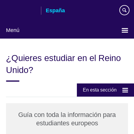
Skip
España
to
main
content
Menú
Selecciona
idioma
¿Quieres estudiar en el Reino
Unido?
En esta sección
Guía con toda la información para
estudiantes europeos