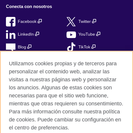
Conecta con nosotros
Facebook
Twitter
LinkedIn
YouTube
Blog
TikTok
Utilizamos cookies propias y de terceros para
personalizar el contenido web, analizar las
British Council Global
visitas a nuestras páginas web y personalizar
Privacidad
los anuncios. Algunas de estas cookies son
Aviso Legal
necesarias para que el sitio web funcione,
Cookies
mientras que otras requieren su consentimiento.
Para más información consulte nuestra política
Mapa del sitio
de cookies. Puede cambiar su configuración en
el centro de preferencias.
© 2026 British Council