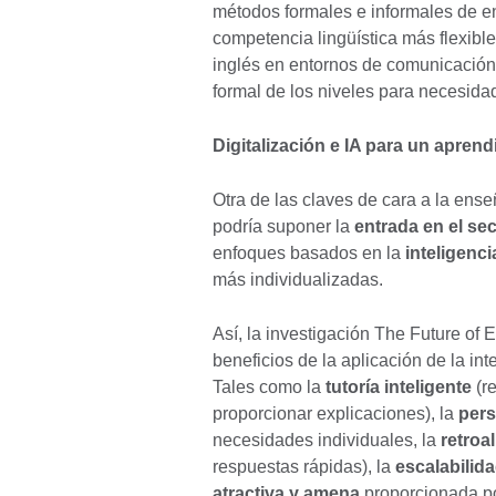
métodos formales e informales de 
competencia lingüística más flexibl
inglés en entornos de comunicación 
formal de los niveles para necesida
Digitalización e IA para un aprend
Otra de las claves de cara a la ens
podría suponer la
entrada en el se
enfoques basados en la
inteligencia
más individualizadas.
Así, la investigación The Future of
beneficios de la aplicación de la int
Tales como la
tutoría inteligente
(r
proporcionar explicaciones), la
pers
necesidades individuales, la
retroa
respuestas rápidas), la
escalabilid
atractiva y amena
proporcionada por