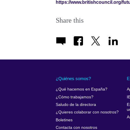
https://www.britishcouncil.org/fut
Share this
¿Quiénes somos?
E
¿Qué hacemos en España?
A
¿Cómo trabajamos?
I
Saludo de la directora
E
u
¿Quieres colaborar con nosotros?
A
Boletines
Contacta con nosotros