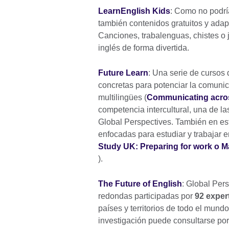
LearnEnglish Kids
: Como no podría
también contenidos gratuitos y ada
Canciones, trabalenguas, chistes o
inglés de forma divertida.
Future Learn
: Una serie de cursos 
concretas para potenciar la comunica
multilingües (
Communicating acro
competencia intercultural, una de l
Global Perspectives. También en es
enfocadas para estudiar y trabajar e
Study UK: Preparing for work o 
).
The Future of English
: Global Per
redondas participadas por
92 exper
países y territorios de todo el mund
investigación puede consultarse por