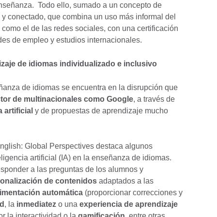
enseñanza. Todo ello, sumado a un concepto de
e y conectado, que combina un uso más informal del
como el de las redes sociales, con una certificación
des de empleo y estudios internacionales.
izaje de idiomas individualizado e inclusivo
eñanza de idiomas se encuentra en la disrupción que
ctor de multinacionales como Google
, a través de
 artificial
y de propuestas de aprendizaje mucho
 English: Global Perspectives destaca algunos
eligencia artificial (IA) en la enseñanza de idiomas.
esponder a las preguntas de los alumnos y
onalización de contenidos
adaptados a las
limentación automática
(proporcionar correcciones y
ad
, la
inmediatez
o una
experiencia de aprendizaje
 la interactividad o la
gamificación
, entre otras.