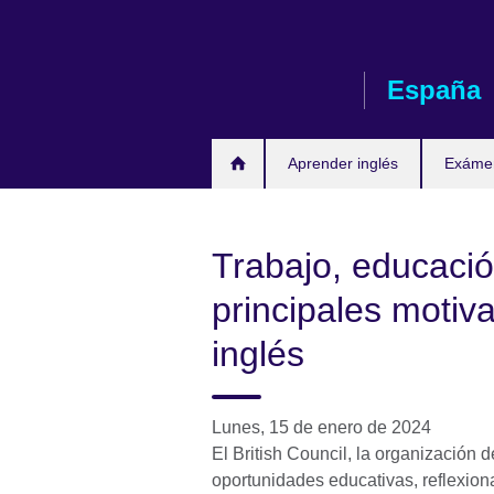
Skip
to
main
España
content
Aprender inglés
Exáme
Trabajo, educació
principales motiv
inglés
Lunes, 15 de enero de 2024
El British Council, la organización 
oportunidades educativas, reflexiona