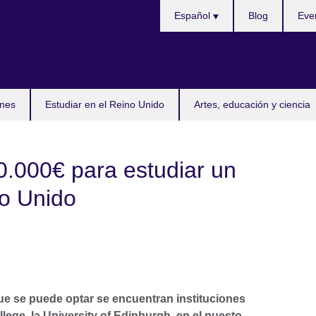
Selecciona
Español
Blog
Eve
idioma
nes
Estudiar en el Reino Unido
Artes, educación y ciencia
0.000€ para estudiar un
no Unido
que se puede optar se encuentran instituciones
ege, la University of Edinburgh, en el puesto