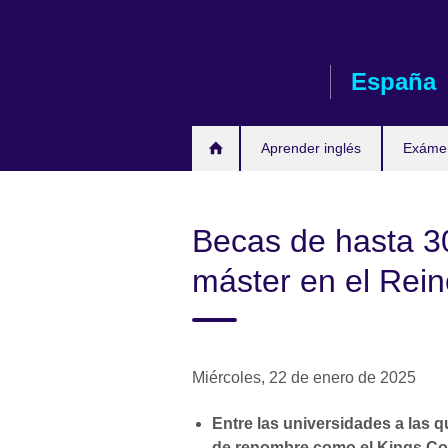
Skip
to
main
España
content
Aprender inglés
Exáme
Becas de hasta 3
máster en el Rei
Miércoles, 22 de enero de 2025
Entre las universidades a las 
de renombre como el Kings Coll