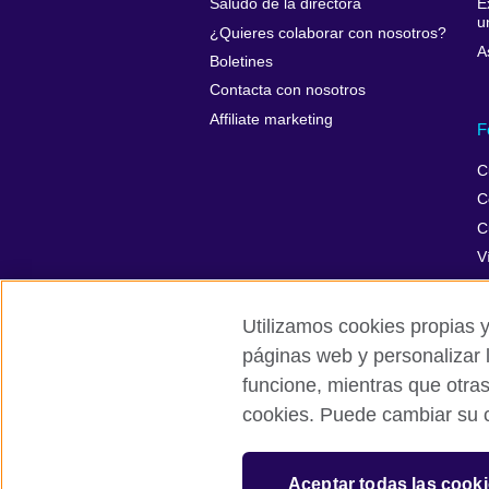
Saludo de la directora
E
u
¿Quieres colaborar con nosotros?
A
Boletines
Contacta con nosotros
Affiliate marketing
F
C
C
C
V
Utilizamos cookies propias y
páginas web y personalizar 
British Council Global
Privacidad
funcione, mientras que otra
cookies. Puede cambiar su c
© 2026 British Council
The United Kingdom’s international organ
Wales) SC037733 (Scotland). Registered 
Aceptar todas las cook
847 CUL-EXT.