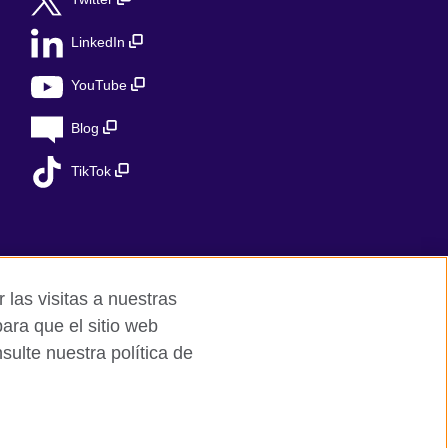
LinkedIn
YouTube
Blog
TikTok
 las visitas a nuestras
ara que el sitio web
ulte nuestra política de
ed charity in the UK: 209131 (England and
 the Ministry of Justice under number