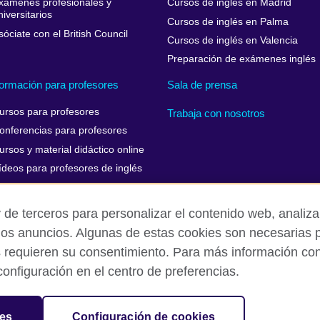
xámenes profesionales y
Cursos de inglés en Madrid
niversitarios
Cursos de inglés en Palma
sóciate con el British Council
Cursos de inglés en Valencia
Preparación de exámenes inglés
ormación para profesores
Sala de prensa
ursos para profesores
Trabaja con nosotros
onferencias para profesores
ursos y material didáctico online
ídeos para profesores de inglés
 de terceros para personalizar el contenido web, analizar
los anuncios. Algunas de estas cookies son necesarias p
Aviso Legal
Cookies
Mapa del sitio
s requieren su consentimiento. Para más información cons
onfiguración en el centro de preferencias.
isation for cultural relations and educational opportunities. A register
in Spain as “Delegación en España de la Fundación British Council” in
ies
Configuración de cookies