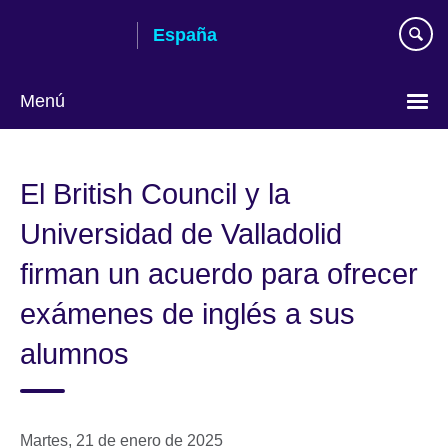
Skip
España
to
main
content
Menú
Selecciona
idioma
El British Council y la
Universidad de Valladolid
firman un acuerdo para ofrecer
exámenes de inglés a sus
alumnos
Martes, 21 de enero de 2025