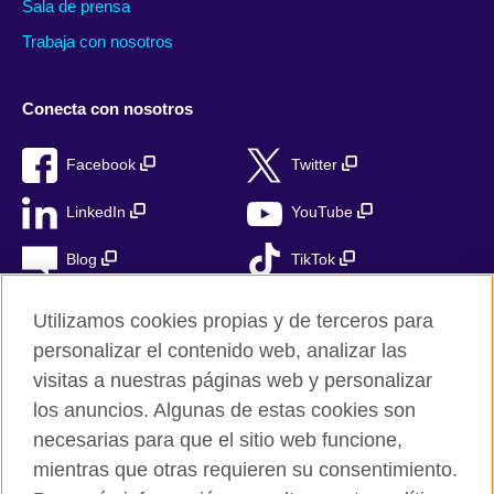
Sala de prensa
Trabaja con nosotros
Conecta con nosotros
Facebook
Twitter
LinkedIn
YouTube
Blog
TikTok
Utilizamos cookies propias y de terceros para
personalizar el contenido web, analizar las
British Council Global
visitas a nuestras páginas web y personalizar
Privacidad
los anuncios. Algunas de estas cookies son
Aviso Legal
necesarias para que el sitio web funcione,
Cookies
mientras que otras requieren su consentimiento.