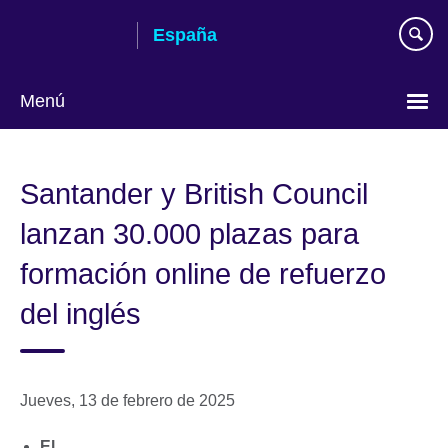
Skip
España
to
main
content
Menú
Selecciona
idioma
Santander y British Council
lanzan 30.000 plazas para
formación online de refuerzo
del inglés
Jueves, 13 de febrero de 2025
El