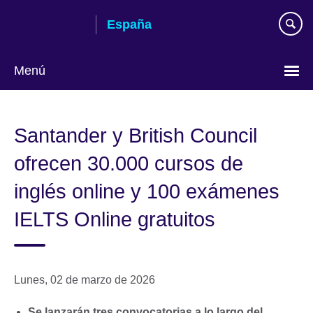
Skip
España
to
main
content
Menú
Selecciona
idioma
Santander y British Council
ofrecen 30.000 cursos de
inglés online y 100 exámenes
IELTS Online gratuitos
Lunes, 02 de marzo de 2026
Se lanzarán tres convocatorias a lo largo del