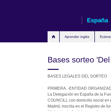
Skip
to
main
España
content
Aprender inglés
Exáme
Bases sorteo 'Del 
BASES LEGALES DEL SORTEO
PRIMERA. -ENTIDAD ORGANIZA
La Delegación en España de la Fun
COUNCIL), con domicilio social en
Madrid, inscrita en el Registro de f