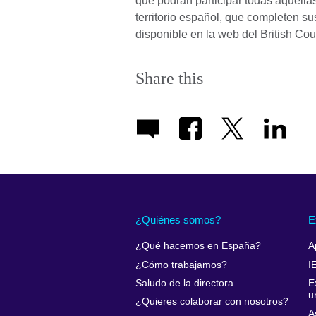
que podrán participar todas aquell
territorio español, que completen su
disponible en la web del British Cou
Share this
¿Quiénes somos?
E
¿Qué hacemos en España?
A
¿Cómo trabajamos?
I
Saludo de la directora
E
u
¿Quieres colaborar con nosotros?
A