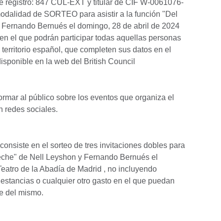
de registro: 847 CUL-EXT y titular de CIF W-0061076-
modalidad de SORTEO para asistir a la función "Del
y Fernando Bernués el domingo, 28 de abril de 2024
 en el que podrán participar todas aquellas personas
territorio español, que completen sus datos en el
isponible en la web del British Council
ormar al público sobre los eventos que organiza el
en redes sociales.
onsiste en el sorteo de tres invitaciones dobles para
a leche" de Nell Leyshon y Fernando Bernués el
Teatro de la Abadía de Madrid , no incluyendo
estancias o cualquier otro gasto en el que puedan
te del mismo.