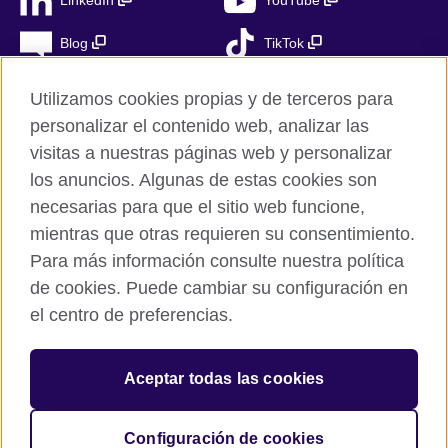
LinkedIn
YouTube
Blog
TikTok
Utilizamos cookies propias y de terceros para
personalizar el contenido web, analizar las
British Council Global
visitas a nuestras páginas web y personalizar
Privacidad
los anuncios. Algunas de estas cookies son
Aviso Legal
necesarias para que el sitio web funcione,
Cookies
mientras que otras requieren su consentimiento.
Para más información consulte nuestra política
Mapa del sitio
de cookies. Puede cambiar su configuración en
el centro de preferencias.
© 2026 British Council
The United Kingdom’s international organisation for cultural
relations and educational opportunities. A registered charity in
Aceptar todas las cookies
the UK: 209131 (England and Wales) SC037733
(Scotland). Registered in Spain as “Delegación en España de la
Fundación British Council” in the Ministry of Justice under
Configuración de cookies
number 847 CUL-EXT.