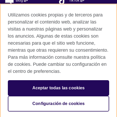
Blog
TikTok
Utilizamos cookies propias y de terceros para
personalizar el contenido web, analizar las
British Council Global
visitas a nuestras páginas web y personalizar
Privacidad
los anuncios. Algunas de estas cookies son
Aviso Legal
necesarias para que el sitio web funcione,
Cookies
mientras que otras requieren su consentimiento.
Para más información consulte nuestra política
Mapa del sitio
de cookies. Puede cambiar su configuración en
el centro de preferencias.
© 2026 British Council
The United Kingdom’s international organisation for cultural
relations and educational opportunities. A registered charity in
Aceptar todas las cookies
the UK: 209131 (England and Wales) SC037733
(Scotland). Registered in Spain as “Delegación en España de la
Fundación British Council” in the Ministry of Justice under
Configuración de cookies
number 847 CUL-EXT.