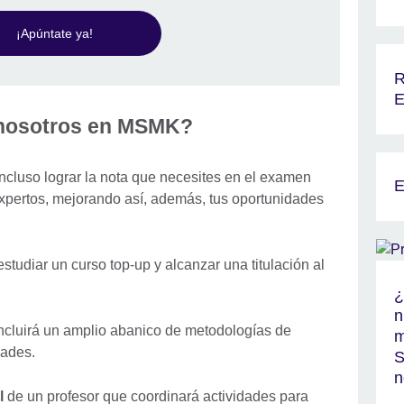
¡Apúntate ya!
R
E
 nosotros en MSMK?
 incluso lograr la nota que necesites en el examen
E
xpertos, mejorando así, además, tus oportunidades
tudiar un curso top-up y alcanzar una titulación al
¿
n
incluirá un amplio abanico de metodologías de
m
dades.
S
n
l
de un profesor que coordinará actividades para