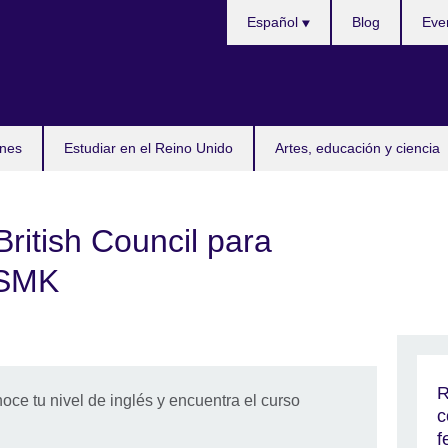
Selecciona
Español
Blog
Eve
idioma
nes
Estudiar en el Reino Unido
Artes, educación y ciencia
British Council para
MSMK
R
noce tu nivel de inglés y encuentra el curso
c
f