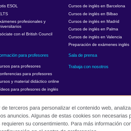
ptis ESOL
Cursos de inglés en Barcelona
ELTS
Cursos de inglés en Bilbao
xámenes profesionales y
Cursos de inglés en Madrid
niversitarios
Cursos de inglés en Palma
sóciate con el British Council
Cursos de inglés en Valencia
Preparación de exámenes inglés
ormación para profesores
Sala de prensa
ursos para profesores
Trabaja con nosotros
onferencias para profesores
ursos y material didáctico online
ídeos para profesores de inglés
 de terceros para personalizar el contenido web, analizar
los anuncios. Algunas de estas cookies son necesarias p
Aviso Legal
Cookies
Mapa del sitio
s requieren su consentimiento. Para más información cons