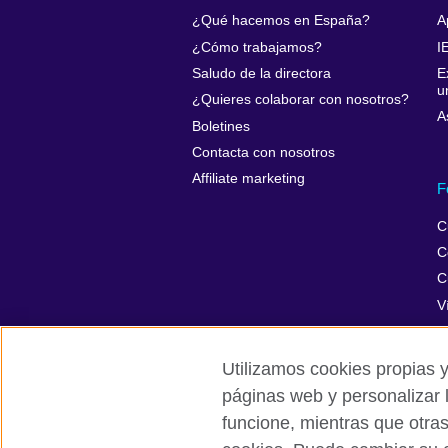
¿Qué hacemos en España?
A
¿Cómo trabajamos?
I
Saludo de la directora
E
u
¿Quieres colaborar con nosotros?
A
Boletines
Contacta con nosotros
Affiliate marketing
F
C
C
C
V
Utilizamos cookies propias y
páginas web y personalizar 
British Council Global
Privacidad
funcione, mientras que otra