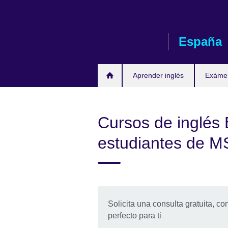
Skip
to
main
España
content
Aprender inglés
Exáme
Cursos de inglés 
estudiantes de 
Solicita una consulta gratuita, co
perfecto para ti