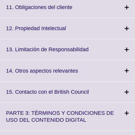
More
Click
11. Obligaciones del cliente
information
to
available.
expand.
More
Click
12. Propiedad Intelectual
information
to
available.
expand.
More
Click
13. Limitación de Responsabilidad
information
to
available.
expand.
More
Click
14. Otros aspectos relevantes
information
to
available.
expand.
More
Click
15. Contacto con el British Council
information
to
available.
expand.
More
PARTE 3: TÉRMINOS Y CONDICIONES DE
information
Click
USO DEL CONTENIDO DIGITAL
available.
to
expand.