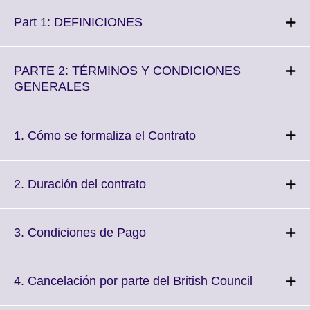
Click
Part 1: DEFINICIONES
to
expand.
More
PARTE 2: TÉRMINOS Y CONDICIONES
information
Click
GENERALES
available.
to
expand.
More
Click
1. Cómo se formaliza el Contrato
information
to
available.
expand.
More
Click
2. Duración del contrato
information
to
available.
expand.
More
Click
3. Condiciones de Pago
information
to
available.
expand.
More
Click
4. Cancelación por parte del British Council
information
to