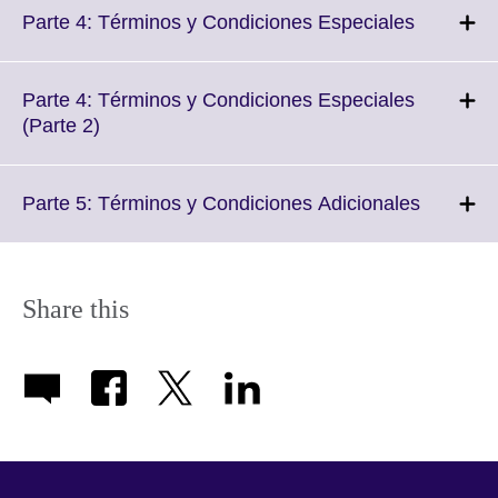
More
Click
Parte 4: Términos y Condiciones Especiales
information
to
available.
expand.
More
Parte 4: Términos y Condiciones Especiales
informati
Click
(Parte 2)
available.
to
expand.
More
Click
Parte 5: Términos y Condiciones Adicionales
information
to
available.
expand.
More
informat
Share this
available