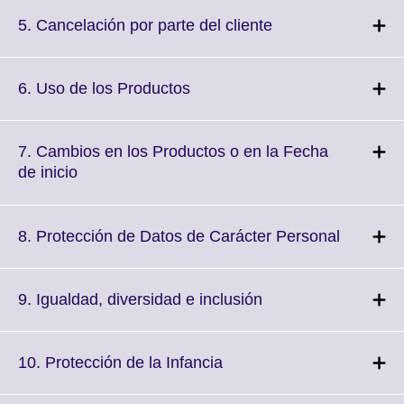
available.
expand.
More
Click
5. Cancelación por parte del cliente
informatio
to
available.
expand.
More
Click
6. Uso de los Productos
information
to
available.
expand.
More
7. Cambios en los Productos o en la Fecha
information
Click
de inicio
available.
to
expand.
More
Click
8. Protección de Datos de Carácter Personal
information
to
available.
expand.
More
Click
9. Igualdad, diversidad e inclusión
informat
to
available
expand.
More
Click
10. Protección de la Infancia
information
to
available.
expand.