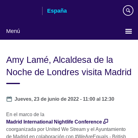
Skip
España
to
main
content
Menú
Selecciona
idioma
Amy Lamé, Alcaldesa de la
Noche de Londres visita Madrid
Date
Jueves, 23 de junio de 2022 -
11:00
al
12:30
En el marco de la
Madrid International Nightlife Conference
coorganizada por United We Stream y el Ayuntamiento
de Madrid en colaboración con #WeAreEquals - British