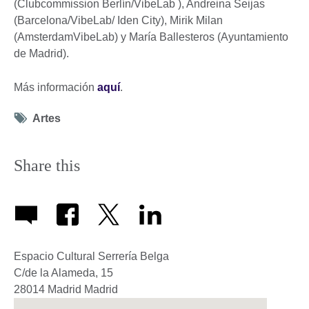
(Clubcommission Berlín/VibeLab ), Andreina Seijas
(Barcelona/VibeLab/ Iden City), Mirik Milan
(AmsterdamVibeLab) y María Ballesteros (Ayuntamiento
de Madrid).
Más información
aquí
.
Tag
Artes
icon
Share this
Espacio Cultural Serrería Belga
C/de la Alameda, 15
28014
Madrid
Madrid