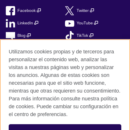
Facebook
Twitter
LinkedIn
YouTube
Blog
TikTok
Utilizamos cookies propias y de terceros para
personalizar el contenido web, analizar las
British Council Global
visitas a nuestras páginas web y personalizar
Privacidad
los anuncios. Algunas de estas cookies son
Aviso Legal
necesarias para que el sitio web funcione,
mientras que otras requieren su consentimiento.
Cookies
Para más información consulte nuestra política
Mapa del sitio
de cookies. Puede cambiar su configuración en
el centro de preferencias.
© 2026 British Council
The United Kingdom’s international organisation for cultural
relations and educational opportunities. A registered charity in