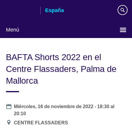
Skip
España
to
main
content
Menú
Selecciona
idioma
BAFTA Shorts 2022 en el
Centre Flassaders, Palma de
Mallorca
Date
Miércoles, 16 de noviembre de 2022 -
18:30
al
20:10
Ubicación
CENTRE FLASSADERS