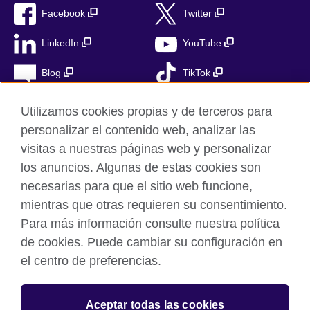
Facebook
Twitter
LinkedIn
YouTube
Blog
TikTok
Utilizamos cookies propias y de terceros para
personalizar el contenido web, analizar las
British Council Global
visitas a nuestras páginas web y personalizar
Privacidad
los anuncios. Algunas de estas cookies son
Aviso Legal
necesarias para que el sitio web funcione,
Cookies
mientras que otras requieren su consentimiento.
Para más información consulte nuestra política
Mapa del sitio
de cookies. Puede cambiar su configuración en
el centro de preferencias.
© 2026 British Council
The United Kingdom’s international organisation for cultural
relations and educational opportunities. A registered charity in
Aceptar todas las cookies
the UK: 209131 (England and Wales) SC037733