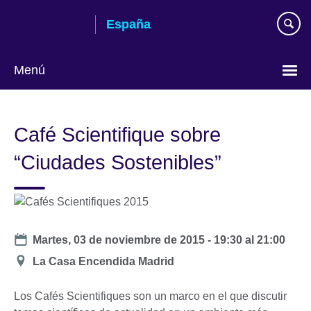
Skip
España
to
main
content
Menú
Selecciona
idioma
Café Scientifique sobre
“Ciudades Sostenibles”
Date
Martes, 03 de noviembre de 2015 -
19:30
al
21:00
Ubicación
La Casa Encendida Madrid
Los Cafés Scientifiques son un marco en el que discutir