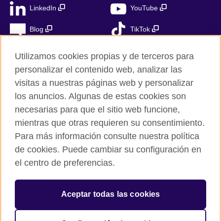
LinkedIn
YouTube
Blog
TikTok
Utilizamos cookies propias y de terceros para
personalizar el contenido web, analizar las
British Council Global
visitas a nuestras páginas web y personalizar
Privacidad
los anuncios. Algunas de estas cookies son
Aviso Legal
necesarias para que el sitio web funcione,
mientras que otras requieren su consentimiento.
Cookies
Para más información consulte nuestra política
Mapa del sitio
de cookies. Puede cambiar su configuración en
el centro de preferencias.
© 2026 British Council
The United Kingdom’s international organisation for cultural
relations and educational opportunities. A registered charity in
Aceptar todas las cookies
the UK: 209131 (England and Wales) SC037733
(Scotland). Registered in Spain as “Delegación en España de la
Fundación British Council” in the Ministry of Justice under