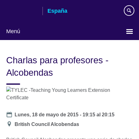
Skip
España
to
main
content
Menú
Selecciona
idioma
Charlas para profesores -
Alcobendas
Date
Lunes, 18 de mayo de 2015 -
19:15
al
20:15
Ubicación
British Council Alcobendas