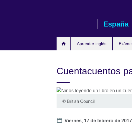
Skip
to
main
España
content
Aprender inglés
Exáme
Cuentacuentos pa
©
British Council
Date
Viernes, 17 de febrero de 2017