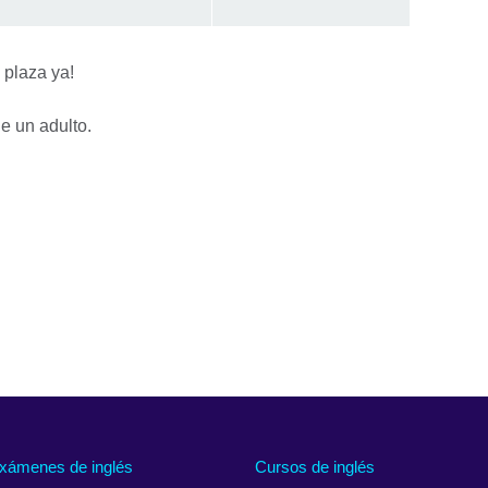
u plaza ya!
e un adulto.
xámenes de inglés
Cursos de inglés