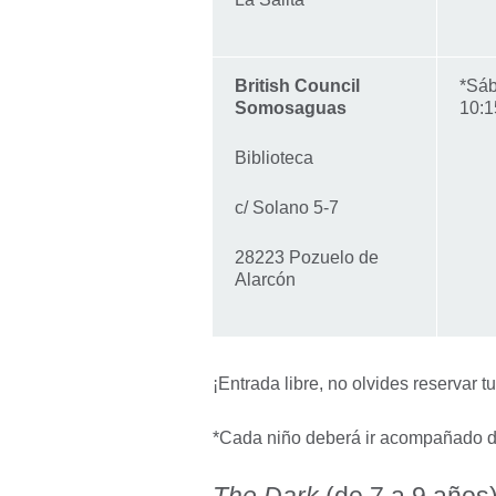
British Council
*Sáb
Somosaguas
10:1
Biblioteca
c/ Solano 5-7
28223 Pozuelo de
Alarcón
¡Entrada libre, no olvides reservar t
*Cada niño deberá ir acompañado d
The Dark
(de 7 a 9 años