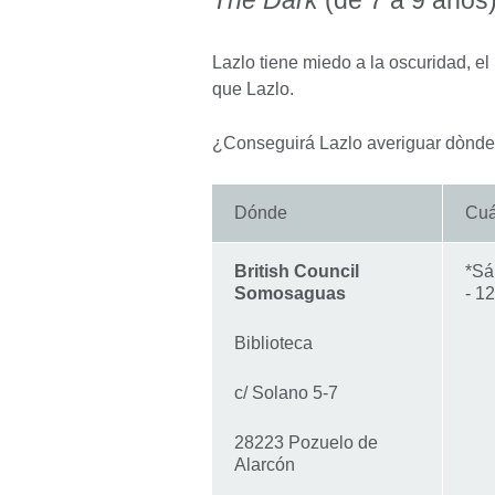
Lazlo tiene miedo a la oscuridad, e
que Lazlo.
¿Conseguirá Lazlo averiguar dònd
Dónde
Cu
British Council
*Sá
Somosaguas
- 1
Biblioteca
c/ Solano 5-7
28223 Pozuelo de
Alarcón