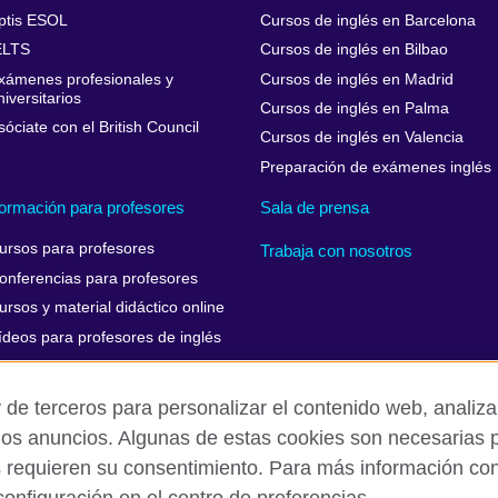
ptis ESOL
Cursos de inglés en Barcelona
ELTS
Cursos de inglés en Bilbao
xámenes profesionales y
Cursos de inglés en Madrid
niversitarios
Cursos de inglés en Palma
sóciate con el British Council
Cursos de inglés en Valencia
Preparación de exámenes inglés
ormación para profesores
Sala de prensa
ursos para profesores
Trabaja con nosotros
onferencias para profesores
ursos y material didáctico online
ídeos para profesores de inglés
 de terceros para personalizar el contenido web, analizar
los anuncios. Algunas de estas cookies son necesarias p
Aviso Legal
Cookies
Mapa del sitio
s requieren su consentimiento. Para más información cons