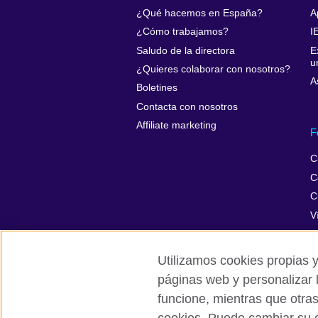
¿Qué hacemos en España?
A
¿Cómo trabajamos?
I
Saludo de la directora
E
u
¿Quieres colaborar con nosotros?
A
Boletines
Contacta con nosotros
Affiliate marketing
F
C
C
C
V
Utilizamos cookies propias y
páginas web y personalizar 
British Council Global
Privacidad
funcione, mientras que otra