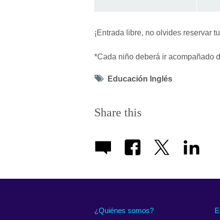
¡Entrada libre, no olvides reservar t
*Cada niño deberá ir acompañado d
Tag
Educación Inglés
icon
Share this
¿Quiénes somos?
E