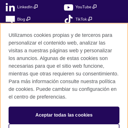
LinkedIn
YouTube
Blog
TikTok
Utilizamos cookies propias y de terceros para
personalizar el contenido web, analizar las
British Council Global
visitas a nuestras páginas web y personalizar
Privacidad
los anuncios. Algunas de estas cookies son
Aviso Legal
necesarias para que el sitio web funcione,
Cookies
mientras que otras requieren su consentimiento.
Para más información consulte nuestra política
Mapa del sitio
de cookies. Puede cambiar su configuración en
el centro de preferencias.
© 2026 British Council
The United Kingdom’s international organisation for cultural
relations and educational opportunities. A registered charity in
Aceptar todas las cookies
the UK: 209131 (England and Wales) SC037733
(Scotland). Registered in Spain as “Delegación en España de la
Fundación British Council” in the Ministry of Justice under