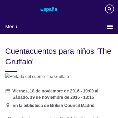
Skip
España
to
main
content
Menú
Selecciona
idioma
Cuentacuentos para niños 'The
Gruffalo'
Date
Viernes, 18 de noviembre de 2016 - 19:00
al
Sábado, 19 de noviembre de 2016 - 13:15
Ubicación
En la biblioteca de British Council Madrid