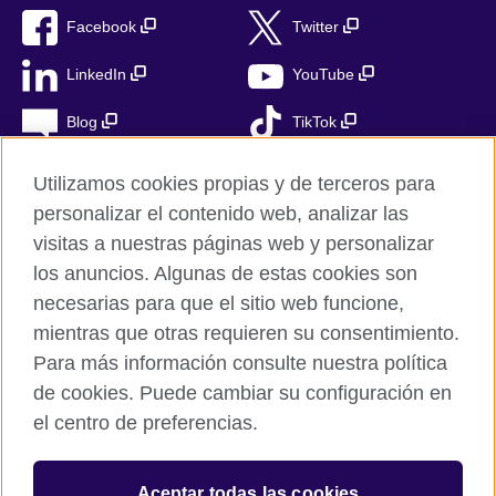
Facebook
Twitter
LinkedIn
YouTube
Blog
TikTok
Utilizamos cookies propias y de terceros para
personalizar el contenido web, analizar las
British Council Global
visitas a nuestras páginas web y personalizar
Privacidad
los anuncios. Algunas de estas cookies son
Aviso Legal
necesarias para que el sitio web funcione,
Cookies
mientras que otras requieren su consentimiento.
Para más información consulte nuestra política
Mapa del sitio
de cookies. Puede cambiar su configuración en
el centro de preferencias.
© 2026 British Council
The United Kingdom’s international organisation for cultural
relations and educational opportunities. A registered charity in
Aceptar todas las cookies
the UK: 209131 (England and Wales) SC037733