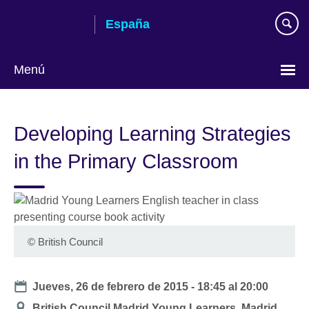
Skip
España
to
main
content
Menú
Selecciona
idioma
Developing Learning Strategies
in the Primary Classroom
©
British Council
Date
Jueves, 26 de febrero de 2015 -
18:45
al
20:00
Ubicación
British Council Madrid Young Learners, Madrid