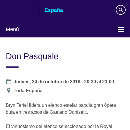
Skip
España
to
main
content
Menú
Selecciona
idioma
Don Pasquale
Date
Jueves, 24 de octubre de 2019 -
20:30
al
23:00
Ubicación
Toda España
Bryn Terfel lidera un elenco estelar para la gran ópera
bufa en tres actos de Gaetano Donizetti.
El virtuosismo del elenco seleccionado por la Royal