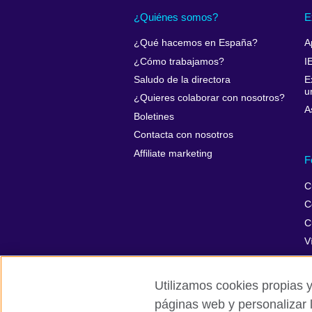
¿Quiénes somos?
E
¿Qué hacemos en España?
A
¿Cómo trabajamos?
I
Saludo de la directora
E
u
¿Quieres colaborar con nosotros?
A
Boletines
Contacta con nosotros
Affiliate marketing
F
C
C
C
V
Utilizamos cookies propias y
páginas web y personalizar 
British Council Global
Privacidad