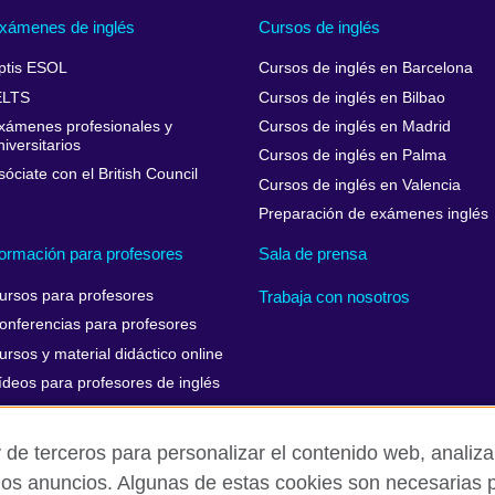
xámenes de inglés
Cursos de inglés
ptis ESOL
Cursos de inglés en Barcelona
ELTS
Cursos de inglés en Bilbao
xámenes profesionales y
Cursos de inglés en Madrid
niversitarios
Cursos de inglés en Palma
sóciate con el British Council
Cursos de inglés en Valencia
Preparación de exámenes inglés
ormación para profesores
Sala de prensa
ursos para profesores
Trabaja con nosotros
onferencias para profesores
ursos y material didáctico online
ídeos para profesores de inglés
 de terceros para personalizar el contenido web, analizar
los anuncios. Algunas de estas cookies son necesarias p
Aviso Legal
Cookies
Mapa del sitio