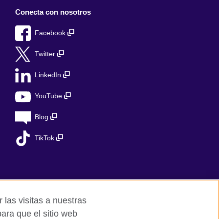
Conecta con nosotros
Facebook
Twitter
LinkedIn
YouTube
Blog
TikTok
 las visitas a nuestras
ara que el sitio web