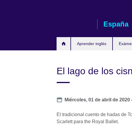
Skip
to
main
España
content
Aprender inglés
Exáme
El lago de los cis
Date
Miércoles, 01 de abril de 2020 
El tradicional cuento de hadas de 
Scarlett para the Royal Ballet.