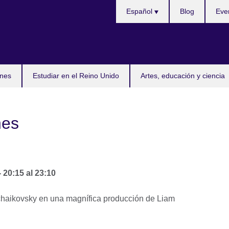
Selecciona
Español
Blog
Eve
idioma
nes
Estudiar en el Reino Unido
Artes, educación y ciencia
nes
-
20:15
al
23:10
Tchaikovsky en una magnífica producción de Liam