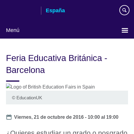
Skip
España
to
main
content
Menú
Selecciona
idioma
Feria Educativa Británica -
Barcelona
©
EducationUK
Date
Viernes, 21 de octubre de 2016 -
10:00
al
19:00
¿Quieres estudiar un grado o posgrado