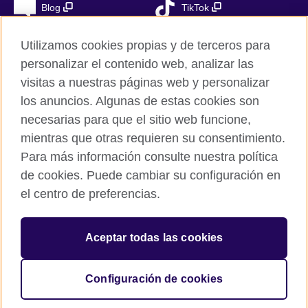
Blog
TikTok
Utilizamos cookies propias y de terceros para
personalizar el contenido web, analizar las
British Council Global
visitas a nuestras páginas web y personalizar
Privacidad
los anuncios. Algunas de estas cookies son
Aviso Legal
necesarias para que el sitio web funcione,
mientras que otras requieren su consentimiento.
Cookies
Para más información consulte nuestra política
Mapa del sitio
de cookies. Puede cambiar su configuración en
el centro de preferencias.
© 2026 British Council
The United Kingdom’s international organisation for cultural
relations and educational opportunities. A registered charity in
Aceptar todas las cookies
the UK: 209131 (England and Wales) SC037733
(Scotland). Registered in Spain as “Delegación en España de la
Fundación British Council” in the Ministry of Justice under
Configuración de cookies
number 847 CUL-EXT.