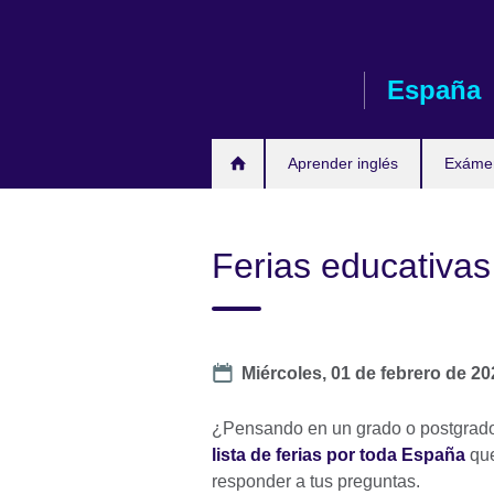
Skip
to
main
España
content
Aprender inglés
Exáme
Ferias educativas
Date
Miércoles, 01 de febrero de 20
¿Pensando en un grado o postgrado
lista de ferias por toda España
que
responder a tus preguntas.