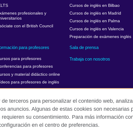
ELTS
Cursos de inglés en Bilbao
xámenes profesionales y
Cursos de inglés en Madrid
niversitarios
Cursos de inglés en Palma
sóciate con el British Council
Cursos de inglés en Valencia
Preparación de exámenes inglés
ormación para profesores
Sala de prensa
ursos para profesores
Trabaja con nosotros
onferencias para profesores
ursos y material didáctico online
ídeos para profesores de inglés
 de terceros para personalizar el contenido web, analizar
los anuncios. Algunas de estas cookies son necesarias p
Aviso Legal
Cookies
Mapa del sitio
s requieren su consentimiento. Para más información cons
onfiguración en el centro de preferencias.
isation for cultural relations and educational opportunities. A register