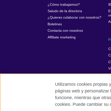
¿Cómo trabajamos?
I
Saludo de la directora
E
u
¿Quieres colaborar con nosotros?
A
Boletines
Contacta con nosotros
Affiliate marketing
F
C
C
C
V
Utilizamos cookies propias y
páginas web y personalizar 
British Council Global
Privacidad
funcione, mientras que otra
cookies. Puede cambiar su c
© 2026 British Council
The United Kingdom’s international organ