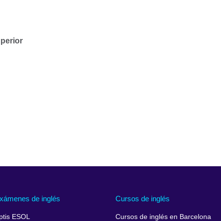
perior
xámenes de inglés
Cursos de inglés
ptis ESOL
Cursos de inglés en Barcelona