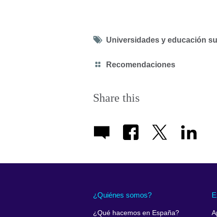
Tag
Universidades y educación su
icon
Category
Recomendaciones
icon
Share this
¿Quiénes somos?
E
¿Qué hacemos en España?
A