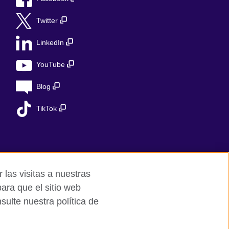
Twitter
LinkedIn
YouTube
Blog
TikTok
 las visitas a nuestras
ara que el sitio web
ulte nuestra política de
ed charity in the UK: 209131 (England and