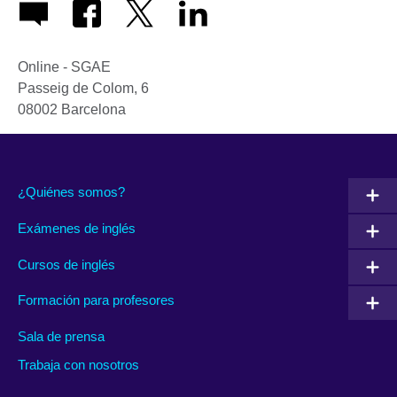
Online - SGAE
Passeig de Colom, 6
08002
Barcelona
¿Quiénes somos?
Exámenes de inglés
Cursos de inglés
Formación para profesores
Sala de prensa
Trabaja con nosotros