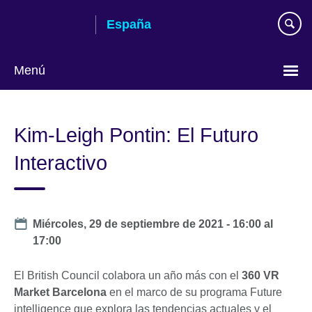
Skip
España
to
main
content
Menú
Selecciona
idioma
Kim-Leigh Pontin: El Futuro
Interactivo
Date
Miércoles, 29 de septiembre de 2021 -
16:00
al
17:00
El British Council colabora un año más con el
360 VR
Market Barcelona
en el marco de su programa Future
intelligence que explora las tendencias actuales y el