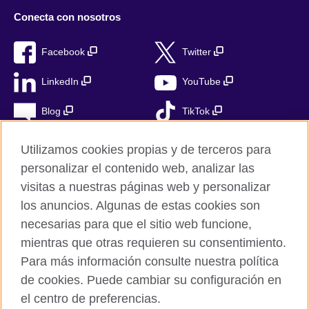
Conecta con nosotros
Facebook
Twitter
LinkedIn
YouTube
Blog
TikTok
Utilizamos cookies propias y de terceros para
personalizar el contenido web, analizar las
British Council Global
visitas a nuestras páginas web y personalizar
Privacidad
los anuncios. Algunas de estas cookies son
Aviso Legal
necesarias para que el sitio web funcione,
Cookies
mientras que otras requieren su consentimiento.
Para más información consulte nuestra política
Mapa del sitio
de cookies. Puede cambiar su configuración en
el centro de preferencias.
© 2026 British Council