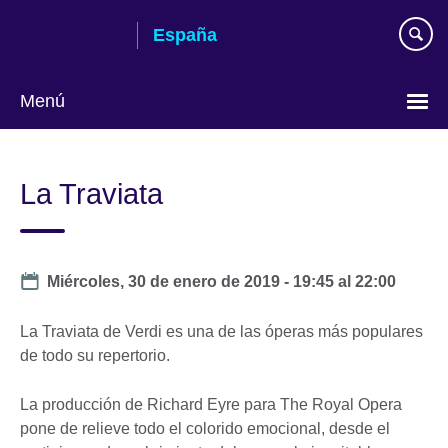
Skip
España
to
main
content
Menú
Selecciona
idioma
La Traviata
Date
Miércoles, 30 de enero de 2019 -
19:45
al
22:00
La Traviata de Verdi es una de las óperas más populares
de todo su repertorio.
La producción de Richard Eyre para The Royal Opera
pone de relieve todo el colorido emocional, desde el