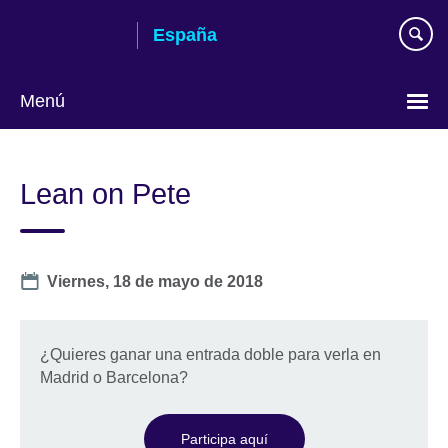
Skip
España
to
main
content
Menú
Selecciona
idioma
Lean on Pete
Date
Viernes, 18 de mayo de 2018
¿Quieres ganar una entrada doble para verla en
Madrid o Barcelona?
Participa aquí