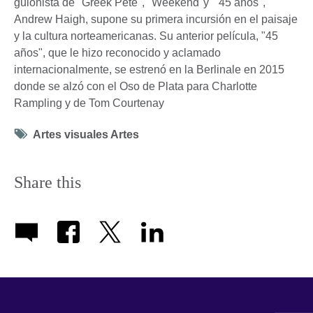
guionista de "Greek Pete", "Weekend"y "45 años",
Andrew Haigh, supone su primera incursión en el paisaje
y la cultura norteamericanas. Su anterior película, "45
años", que le hizo reconocido y aclamado
internacionalmente, se estrenó en la Berlinale en 2015
donde se alzó con el Oso de Plata para Charlotte
Rampling y de Tom Courtenay
Tag
Artes visuales Artes
icon
Share this