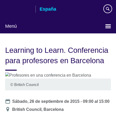
Skip
España
to
main
content
Menú
Selecciona
idioma
Learning to Learn. Conferencia
para profesores en Barcelona
©
British Council
Date
Sábado, 26 de septiembre de 2015 -
09:00
al
15:00
Ubicación
British Council, Barcelona