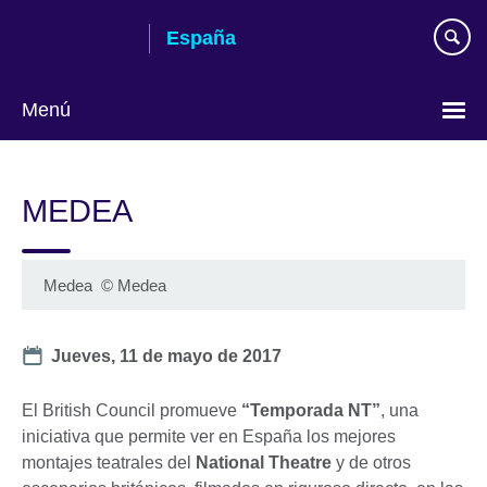
Skip
España
to
main
content
Menú
Selecciona
idioma
MEDEA
Medea
©
Medea
Date
Jueves, 11 de mayo de 2017
El British Council promueve
“Temporada NT”
, una
iniciativa que permite ver en España los mejores
montajes teatrales del
National Theatre
y de otros