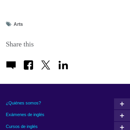
Tag
Arts
icon
Share this
¿Quiénes somos?
Exámenes de inglés
Cursos de inglés