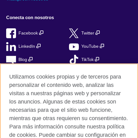
Conecta con nosotros
Facebook
Twitter
LinkedIn
YouTube
Blog
TikTok
Utilizamos cookies propias y de terceros para
personalizar el contenido web, analizar las
British Council Global
visitas a nuestras páginas web y personalizar
Privacidad
los anuncios. Algunas de estas cookies son
Aviso Legal
necesarias para que el sitio web funcione,
Cookies
mientras que otras requieren su consentimiento.
Para más información consulte nuestra política
Mapa del sitio
de cookies. Puede cambiar su configuración en