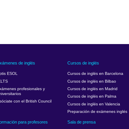
xámenes de inglés
Cursos de inglés
ptis ESOL
Cursos de inglés en Barcelona
ELTS
Cursos de inglés en Bilbao
xámenes profesionales y
Cursos de inglés en Madrid
niversitarios
Cursos de inglés en Palma
sóciate con el British Council
Cursos de inglés en Valencia
Preparación de exámenes inglés
ormación para profesores
Sala de prensa