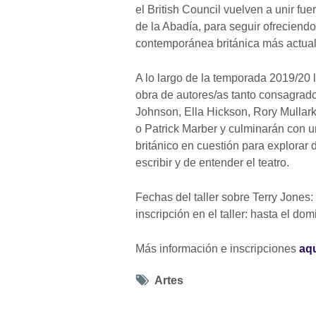
el British Council vuelven a unir fu
de la Abadía, para seguir ofreciend
contemporánea británica más actua
A lo largo de la temporada 2019/20 l
obra de autores/as tanto consagra
Johnson, Ella Hickson, Rory Mullar
o Patrick Marber y culminarán con u
británico en cuestión para explorar
escribir y de entender el teatro.
Fechas del taller sobre Terry Jones
inscripción en el taller: hasta el do
Más información e inscripciones
aq
Tag
Artes
icon