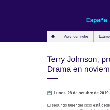
Skip
to
main
España
content
Aprender inglés
Exáme
Terry Johnson, p
Drama en noviem
Date
Lunes, 28 de octubre de 2019
El segundo taller del ciclo está ded