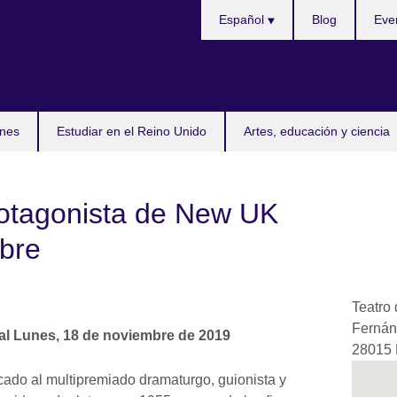
Selecciona
Español
Blog
Eve
idioma
nes
Estudiar en el Reino Unido
Artes, educación y ciencia
rotagonista de New UK
bre
Teatro 
Fernán
al
Lunes, 18 de noviembre de 2019
28015
icado al multipremiado dramaturgo, guionista y