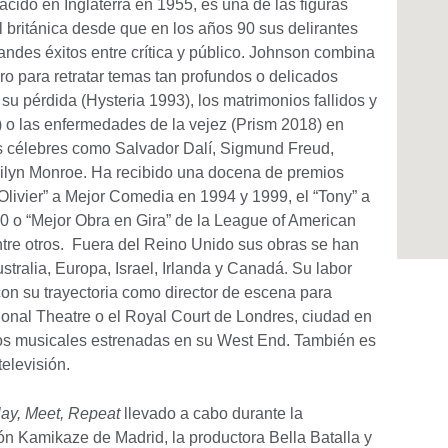
cido en Inglaterra en 1955, es una de las figuras
 británica desde que en los años 90 sus delirantes
des éxitos entre crítica y público. Johnson combina
ro para retratar temas tan profundos o delicados
 su pérdida (Hysteria 1993), los matrimonios fallidos y
) o las enfermedades de la vejez (Prism 2018) en
s célebres como Salvador Dalí, Sigmund Freud,
arilyn Monroe. Ha recibido una docena de premios
“Olivier” a Mejor Comedia en 1994 y 1999, el “Tony” a
0 o “Mejor Obra en Gira” de la League of American
tre otros. Fuera del Reino Unido sus obras se han
tralia, Europa, Israel, Irlanda y Canadá. Su labor
n su trayectoria como director de escena para
tional Theatre o el Royal Court de Londres, ciudad en
os musicales estrenadas en su West End. También es
televisión.
ay, Meet, Repeat
llevado a cabo durante la
n Kamikaze de Madrid, la productora Bella Batalla y