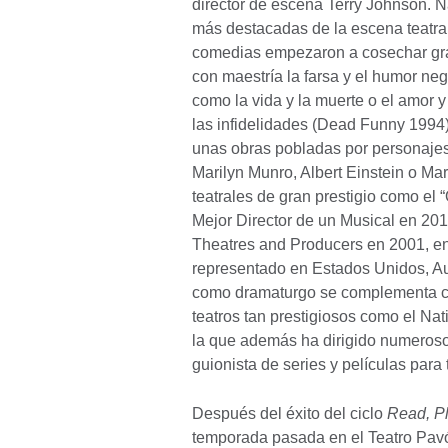
director de escena Terry Johnson. Na
más destacadas de la escena teatral
comedias empezaron a cosechar gran
con maestría la farsa y el humor neg
como la vida y la muerte o el amor y
las infidelidades (Dead Funny 1994
unas obras pobladas por personaje
Marilyn Munro, Albert Einstein o M
teatrales de gran prestigio como el 
Mejor Director de un Musical en 201
Theatres and Producers en 2001, en
representado en Estados Unidos, Aus
como dramaturgo se complementa co
teatros tan prestigiosos como el Na
la que además ha dirigido numeros
guionista de series y películas para 
Después del éxito del ciclo
Read, Pl
temporada pasada en el Teatro Pavó