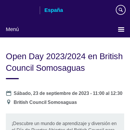
Skip
España
to
main
content
Menú
Selecciona
idioma
Open Day 2023/2024 en British
Council Somosaguas
Date
Sábado, 23 de septiembre de 2023 -
11:00
al
12:30
Ubicación
British Council Somosaguas
¡Descubre un mundo de aprendizaje y diversión en