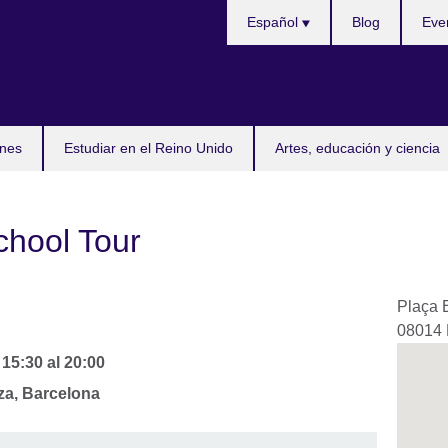
Selecciona
Español
Blog
Eve
idioma
nes
Estudiar en el Reino Unido
Artes, educación y ciencia
hool Tour
Plaça 
08014
-
15:30
al
20:00
za, Barcelona