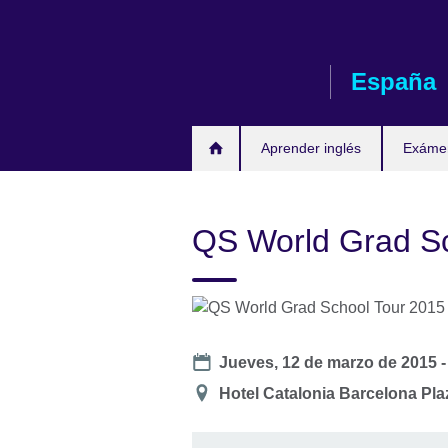
Skip
to
main
España
content
Aprender inglés
Exáme
QS World Grad Sc
Date
Jueves, 12 de marzo de 2015 
Ubicación
Hotel Catalonia Barcelona Pla