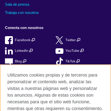
Sala de prensa
Trabaja con nosotros
Conecta con nosotros
Facebook
Twitter
LinkedIn
YouTube
Blog
TikTok
Utilizamos cookies propias y de terceros para
personalizar el contenido web, analizar las
British Council Global
visitas a nuestras páginas web y personalizar
Privacidad
los anuncios. Algunas de estas cookies son
Aviso Legal
necesarias para que el sitio web funcione,
mientras que otras requieren su consentimiento.
Cookies