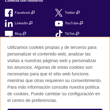
Conecta con nosotros
Facebook
Twitter
LinkedIn
YouTube
Blog
TikTok
Utilizamos cookies propias y de terceros para
personalizar el contenido web, analizar las
British Council Global
visitas a nuestras páginas web y personalizar
Privacidad
los anuncios. Algunas de estas cookies son
Aviso Legal
necesarias para que el sitio web funcione,
mientras que otras requieren su consentimiento.
Cookies
Para más información consulte nuestra política
Mapa del sitio
de cookies. Puede cambiar su configuración en
el centro de preferencias.
© 2026 British Council
The United Kingdom’s international organisation for cultural