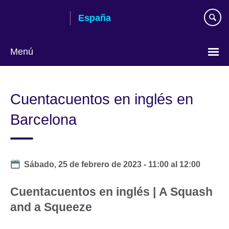
Skip
España
to
main
content
Menú
Selecciona
idioma
Cuentacuentos en inglés en
Barcelona
Date
Sábado, 25 de febrero de 2023 -
11:00
al
12:00
Cuentacuentos en inglés |
A Squash
and a Squeeze