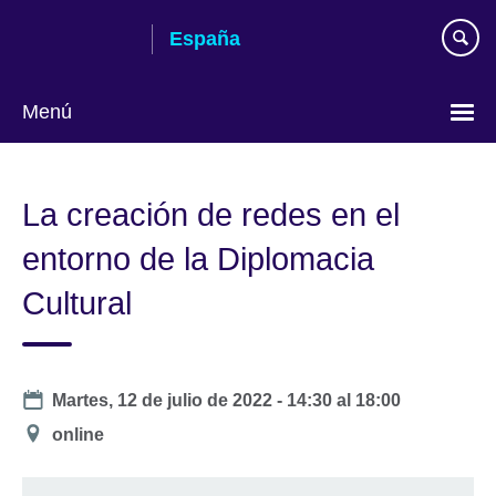
Skip
España
to
main
content
Menú
Selecciona
idioma
La creación de redes en el
entorno de la Diplomacia
Cultural
Date
Martes, 12 de julio de 2022 -
14:30
al
18:00
Ubicación
online