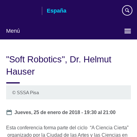
Skip
España
to
main
content
Menú
Selecciona
idioma
"Soft Robotics", Dr. Helmut
Hauser
©
SSSA Pisa
Date
Jueves, 25 de enero de 2018 -
19:30
al
21:00
Esta conferencia forma parte del ciclo “A Ciencia Cierta”
organizado por la Ciudad de las Artes y las Ciencias en