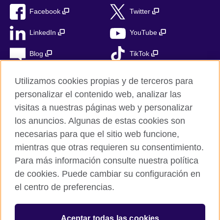
Facebook
Twitter
LinkedIn
YouTube
Blog
TikTok
Utilizamos cookies propias y de terceros para
personalizar el contenido web, analizar las
British Council Global
visitas a nuestras páginas web y personalizar
Privacidad
los anuncios. Algunas de estas cookies son
Aviso Legal
necesarias para que el sitio web funcione,
mientras que otras requieren su consentimiento.
Cookies
Para más información consulte nuestra política
Mapa del sitio
de cookies. Puede cambiar su configuración en
el centro de preferencias.
© 2026 British Council
The United Kingdom’s international organisation for cultural
relations and educational opportunities. A registered charity in
Aceptar todas las cookies
the UK: 209131 (England and Wales) SC037733