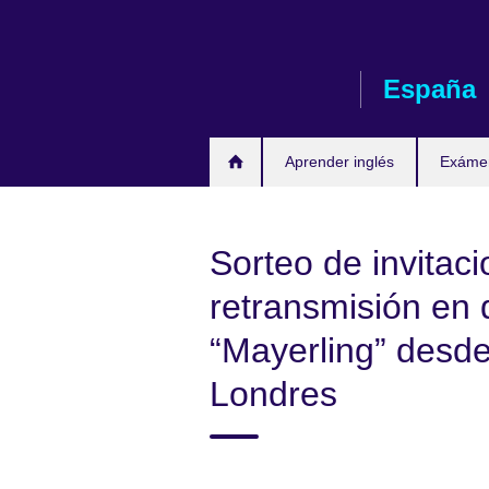
Skip
to
main
España
content
Aprender inglés
Exáme
Sorteo de invitaci
retransmisión en d
“Mayerling” desd
Londres