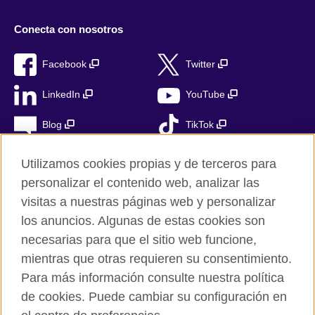
Conecta con nosotros
Facebook
Twitter
LinkedIn
YouTube
Blog
TikTok
Utilizamos cookies propias y de terceros para
personalizar el contenido web, analizar las
British Council Global
visitas a nuestras páginas web y personalizar
Privacidad
los anuncios. Algunas de estas cookies son
Aviso Legal
necesarias para que el sitio web funcione,
mientras que otras requieren su consentimiento.
Cookies
Para más información consulte nuestra política
Mapa del sitio
de cookies. Puede cambiar su configuración en