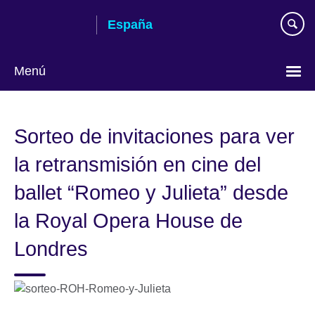
Skip
España
to
main
content
Menú
Selecciona
idioma
Sorteo de invitaciones para ver
la retransmisión en cine del
ballet “Romeo y Julieta” desde
la Royal Opera House de
Londres