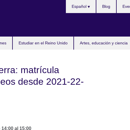
Selecciona
Español
Blog
Eve
idioma
nes
Estudiar en el Reino Unido
Artes, educación y ciencia
erra: matrícula
peos desde 2021-22-
-
14:00
al
15:00