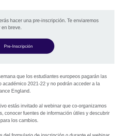
berás hacer una pre-inscripción. Te enviaremos
r en breve.
Pre-Inscripción
a semana que los estudiantes europeos pagarán las
año académico 2021-22 y no podrán acceder a la
inance England.
tivo estás invitado al webinar que co-organizamos
, conocer fuentes de información útiles y descubrir
 para los cambios.
 del formulario de inscripción o durante el webinar.