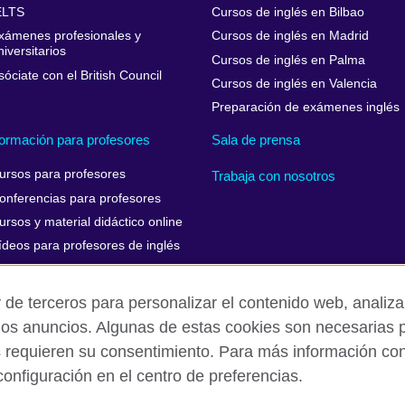
ELTS
Cursos de inglés en Bilbao
xámenes profesionales y
Cursos de inglés en Madrid
niversitarios
Cursos de inglés en Palma
sóciate con el British Council
Cursos de inglés en Valencia
Preparación de exámenes inglés
ormación para profesores
Sala de prensa
ursos para profesores
Trabaja con nosotros
onferencias para profesores
ursos y material didáctico online
ídeos para profesores de inglés
 de terceros para personalizar el contenido web, analizar
los anuncios. Algunas de estas cookies son necesarias p
Aviso Legal
Cookies
Mapa del sitio
s requieren su consentimiento. Para más información cons
onfiguración en el centro de preferencias.
isation for cultural relations and educational opportunities. A register