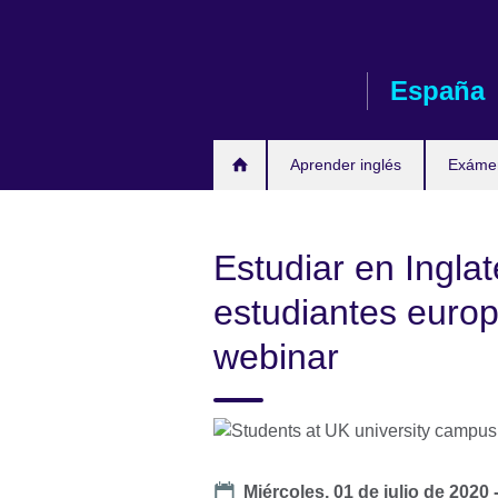
Skip
to
main
España
content
Aprender inglés
Exáme
Estudiar en Inglat
estudiantes euro
webinar
Date
Miércoles, 01 de julio de 2020 