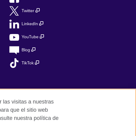
Twitter
LinkedIn
YouTube
Blog
TikTok
 las visitas a nuestras
ara que el sitio web
ulte nuestra política de
ed charity in the UK: 209131 (England and