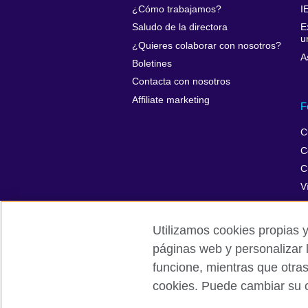
¿Cómo trabajamos?
I
Saludo de la directora
E
u
¿Quieres colaborar con nosotros?
A
Boletines
Contacta con nosotros
Affiliate marketing
F
C
C
C
V
Utilizamos cookies propias y
páginas web y personalizar 
British Council Global
Privacidad
funcione, mientras que otra
cookies. Puede cambiar su c
© 2026 British Council
The United Kingdom’s international organ