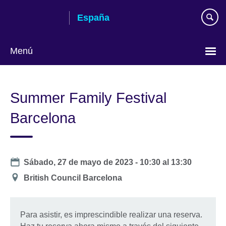
Skip
España
to
main
content
Menú
Selecciona
idioma
Summer Family Festival
Barcelona
Date
Sábado, 27 de mayo de 2023 -
10:30
al
13:30
Ubicación
British Council Barcelona
Para asistir, es imprescindible realizar una reserva.